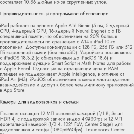
составляет 10.86 дюйма из-за скругленных углов.
Производительность и программное обеспечение
iPad работает на чипсете Apple A16 Bionic (5 нм, 5-ядерный
CPU, 4-ядерный GPU, 16-ядерный Neural Engine) с 6 ГБ
оперативной памяти, что обеспечивает на 20% больше
производительности по сравнению с A14 в iPad 10-го
поколения. Доступны конфигурации с 128 ГБ, 256 ГБ или 512
ГБ встроенной памяти (без microSD). Устройство поставляется
с iPadOS 18.3.2 (с обновлениями до iPadOS 18.6) и
поддерживает функции Smart Script и Math Notes для работы
с Apple Pencil. Однако из-за ограничений чипа и RAM
планшет не поддерживает Apple Intelligence, в отличие от
iPad Air (M3). iPadOS обеспечивает плавное многозадачное
взаимодействие и доступ к более чем миллиону приложений
в App Store.
Камеры для видеозвонков и съемки
Планшет оснащен 12 МП основной камерой (f/1.8, Smart
HDR 4) с поддержкой записи видео 4K@30fps и 12 МП
фронтальной камерой (f/2.4, 122° FoV, Center Stage) для
видеозвонков и селфи (1080p@60fps). Технология Center