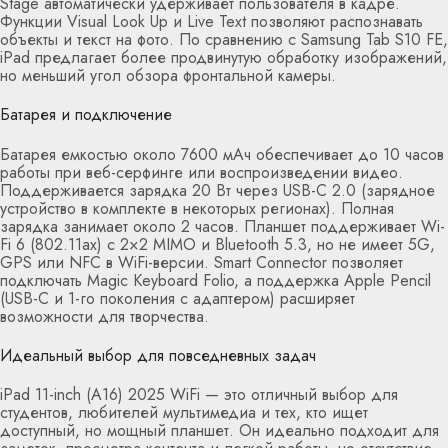
Stage автоматически удерживает пользователя в кадре.
Функции Visual Look Up и Live Text позволяют распознавать
объекты и текст на фото. По сравнению с Samsung Tab S10 FE,
iPad предлагает более продвинутую обработку изображений,
но меньший угол обзора фронтальной камеры.
Батарея и подключение
Батарея емкостью около 7600 мАч обеспечивает до 10 часов
работы при веб-серфинге или воспроизведении видео.
Поддерживается зарядка 20 Вт через USB-C 2.0 (зарядное
устройство в комплекте в некоторых регионах). Полная
зарядка занимает около 2 часов. Планшет поддерживает Wi-
Fi 6 (802.11ax) с 2×2 MIMO и Bluetooth 5.3, но не имеет 5G,
GPS или NFC в WiFi-версии. Smart Connector позволяет
подключать Magic Keyboard Folio, а поддержка Apple Pencil
(USB-C и 1-го поколения с адаптером) расширяет
возможности для творчества.
Идеальный выбор для повседневных задач
iPad 11-inch (A16) 2025 WiFi — это отличный выбор для
студентов, любителей мультимедиа и тех, кто ищет
доступный, но мощный планшет. Он идеально подходит для