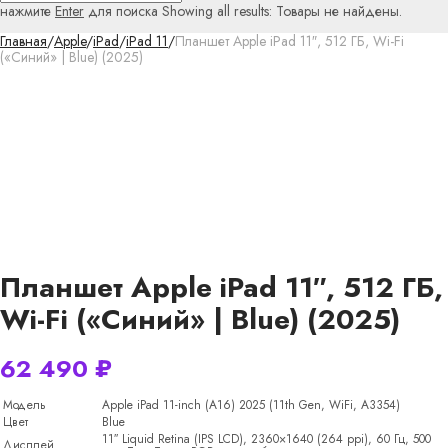
нажмите
Enter
для поиска
Showing all results:
Товары не найдены.
Главная
/
Apple
/
iPad
/
iPad 11
/
Планшет Apple iPad 11″, 512 ГБ, Wi-Fi
(«Синий» | Blue) (2025)
Планшет Apple iPad 11″, 512 ГБ,
Wi-Fi («Синий» | Blue) (2025)
62 490
₽
Модель
Apple iPad 11-inch (A16) 2025 (11th Gen, WiFi, A3354)
Цвет
Blue
11″ Liquid Retina (IPS LCD), 2360×1640 (264 ppi), 60 Гц, 500
Дисплей