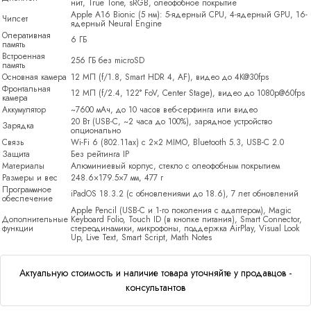
нит, True Tone, sRGB, олеофобное покрытие
Apple A16 Bionic (5 нм): 5-ядерный CPU, 4-ядерный GPU, 16-
Чипсет
ядерный Neural Engine
Оперативная
6 ГБ
память
Встроенная
256 ГБ без microSD
память
Основная камера
12 МП (f/1.8, Smart HDR 4, AF), видео до 4K@30fps
Фронтальная
12 МП (f/2.4, 122° FoV, Center Stage), видео до 1080p@60fps
камера
Аккумулятор
~7600 мАч, до 10 часов веб-серфинга или видео
20 Вт (USB-C, ~2 часа до 100%), зарядное устройство
Зарядка
опционально
Связь
Wi-Fi 6 (802.11ax) с 2×2 MIMO, Bluetooth 5.3, USB-C 2.0
Защита
Без рейтинга IP
Материалы
Алюминиевый корпус, стекло с олеофобным покрытием
Размеры и вес
248.6×179.5×7 мм, 477 г
Программное
iPadOS 18.3.2 (с обновлениями до 18.6), 7 лет обновлений
обеспечение
Apple Pencil (USB-C и 1-го поколения с адаптером), Magic
Дополнительные
Keyboard Folio, Touch ID (в кнопке питания), Smart Connector,
функции
стереодинамики, микрофоны, поддержка AirPlay, Visual Look
Up, Live Text, Smart Script, Math Notes
Актуальную стоимость и наличие товара уточняйте у продавцов -
консультантов