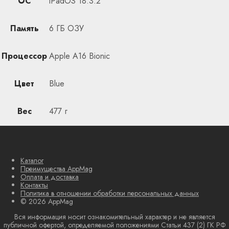
ОС
iPadOS 18.3.2
Память
6 ГБ ОЗУ
Процессор
Apple A16 Bionic
Цвет
Blue
Вес
477 г
Каталог
Преимущества AppMag
Оплата и доставка
Контакты
Политика в отношении обработки персональных данных
© 2026 AppMag
Вся информация носит ознакомительный характер и не является
публичной офертой, определяемой положениями Статьи 437 (2) ГК РФ