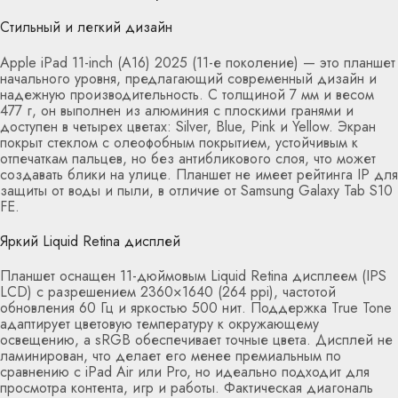
Стильный и легкий дизайн
Apple iPad 11-inch (A16) 2025 (11-е поколение) — это планшет
начального уровня, предлагающий современный дизайн и
надежную производительность. С толщиной 7 мм и весом
477 г, он выполнен из алюминия с плоскими гранями и
доступен в четырех цветах: Silver, Blue, Pink и Yellow. Экран
покрыт стеклом с олеофобным покрытием, устойчивым к
отпечаткам пальцев, но без антибликового слоя, что может
создавать блики на улице. Планшет не имеет рейтинга IP для
защиты от воды и пыли, в отличие от Samsung Galaxy Tab S10
FE.
Яркий Liquid Retina дисплей
Планшет оснащен 11-дюймовым Liquid Retina дисплеем (IPS
LCD) с разрешением 2360×1640 (264 ppi), частотой
обновления 60 Гц и яркостью 500 нит. Поддержка True Tone
адаптирует цветовую температуру к окружающему
освещению, а sRGB обеспечивает точные цвета. Дисплей не
ламинирован, что делает его менее премиальным по
сравнению с iPad Air или Pro, но идеально подходит для
просмотра контента, игр и работы. Фактическая диагональ