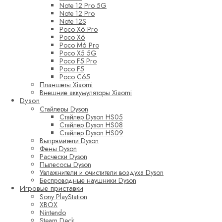
Note 12 Pro 5G
Note 12 Pro
Note 12S
Poco X6 Pro
Poco X6
Poco M6 Pro
Poco X5 5G
Poco F5 Pro
Poco F5
Poco C65
Планшеты Xiaomi
Внешние аккумуляторы Xiaomi
Dyson
Стайлеры Dyson
Стайлер Dyson HS05
Стайлер Dyson HS08
Стайлер Dyson HS09
Выпрямители Dyson
Фены Dyson
Расчески Dyson
Пылесосы Dyson
Увлажнители и очистители воздуха Dyson
Беспроводные наушники Dyson
Игровые приставки
Sony PlayStation
XBOX
Nintendo
Steam Deck