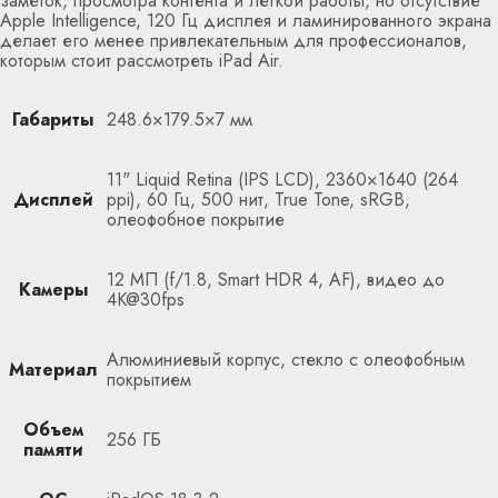
заметок, просмотра контента и легкой работы, но отсутствие
Apple Intelligence, 120 Гц дисплея и ламинированного экрана
делает его менее привлекательным для профессионалов,
которым стоит рассмотреть iPad Air.
Габариты
248.6×179.5×7 мм
11" Liquid Retina (IPS LCD), 2360×1640 (264
Дисплей
ppi), 60 Гц, 500 нит, True Tone, sRGB,
олеофобное покрытие
12 МП (f/1.8, Smart HDR 4, AF), видео до
Камеры
4K@30fps
Алюминиевый корпус, стекло с олеофобным
Материал
покрытием
Объем
256 ГБ
памяти