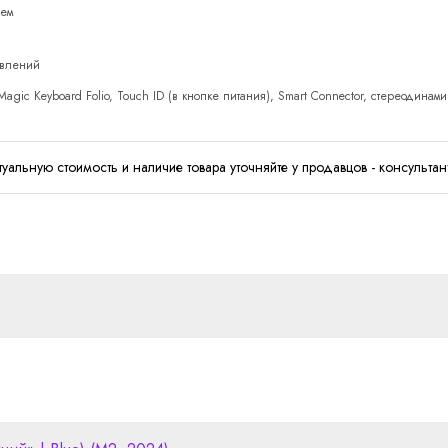
ием
овлений
agic Keyboard Folio, Touch ID (в кнопке питания), Smart Connector, стереодинамики
туальную стоимость и наличие товара уточняйте у продавцов - консультан