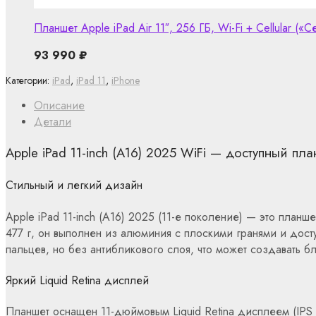
Планшет Apple iPad Air 11″, 256 ГБ, Wi-Fi + Cellular (
93 990
₽
Категории:
iPad
,
iPad 11
,
iPhone
Описание
Детали
Apple iPad 11-inch (A16) 2025 WiFi — доступный пл
Стильный и легкий дизайн
Apple iPad 11-inch (A16) 2025 (11-е поколение) — это пла
477 г, он выполнен из алюминия с плоскими гранями и доступ
пальцев, но без антибликового слоя, что может создавать б
Яркий Liquid Retina дисплей
Планшет оснащен 11-дюймовым Liquid Retina дисплеем (IPS 