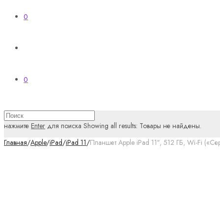
0
0
нажмите
Enter
для поиска
Showing all results:
Товары не найдены.
Главная
/
Apple
/
iPad
/
iPad 11
/
Планшет Apple iPad 11″, 512 ГБ, Wi-Fi («Сер