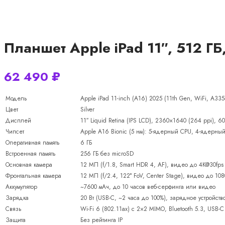
Планшет Apple iPad 11″, 512 ГБ,
62 490
₽
Модель
Apple iPad 11-inch (A16) 2025 (11th Gen, WiFi, A335
Цвет
Silver
Дисплей
11″ Liquid Retina (IPS LCD), 2360×1640 (264 ppi), 6
Чипсет
Apple A16 Bionic (5 нм): 5-ядерный CPU, 4-ядерны
Оперативная память
6 ГБ
Встроенная память
256 ГБ без microSD
Основная камера
12 МП (f/1.8, Smart HDR 4, AF), видео до 4K@30fps
Фронтальная камера
12 МП (f/2.4, 122° FoV, Center Stage), видео до 10
Аккумулятор
~7600 мАч, до 10 часов веб-серфинга или видео
Зарядка
20 Вт (USB-C, ~2 часа до 100%), зарядное устройст
Связь
Wi-Fi 6 (802.11ax) с 2×2 MIMO, Bluetooth 5.3, USB-C
Защита
Без рейтинга IP