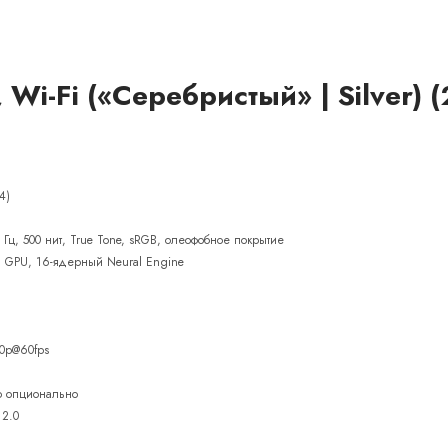
 Wi-Fi («Серебристый» | Silver) 
4)
0 Гц, 500 нит, True Tone, sRGB, олеофобное покрытие
й GPU, 16-ядерный Neural Engine
80p@60fps
во опционально
 2.0