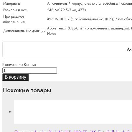
Материалы
Алюминиевый корпус, стекло с олеофобным покрыт
Размеры и вес
248.6×179.5×7 мм, 477 г
Программное
iPadOS 18.3.2 (с обновлениями до 18.6), 7 лет обн
обеспечение
Apple Pencil (USB-C и 1-го поколения с адаптером), M
Дополнительные функции
Notes
Ак
Количество
Кол-во
В корзину
Похожие товары