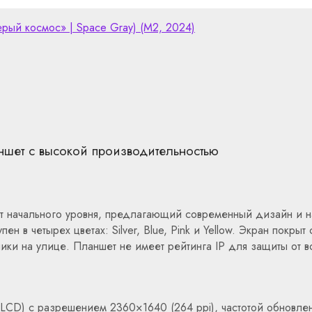
«Серый космос» | Space Gray) (M2, 2024)
аншет с высокой производительностью
ншет начального уровня, предлагающий современный дизайн и
ен в четырех цветах: Silver, Blue, Pink и Yellow. Экран покр
лики на улице. Планшет не имеет рейтинга IP для защиты от в
LCD) с разрешением 2360×1640 (264 ppi), частотой обновлен