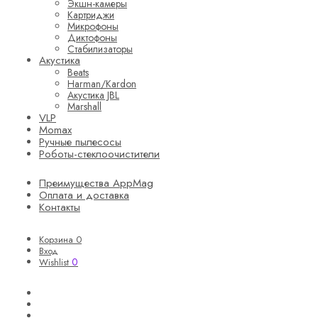
Экшн-камеры
Картриджи
Микрофоны
Диктофоны
Стабилизаторы
Акустика
Beats
Harman/Kardon
Акустика JBL
Marshall
VLP
Momax
Ручные пылесосы
Роботы-стеклоочистители
Преимущества AppMag
Оплата и доставка
Контакты
Корзина
0
Вход
0
Wishlist