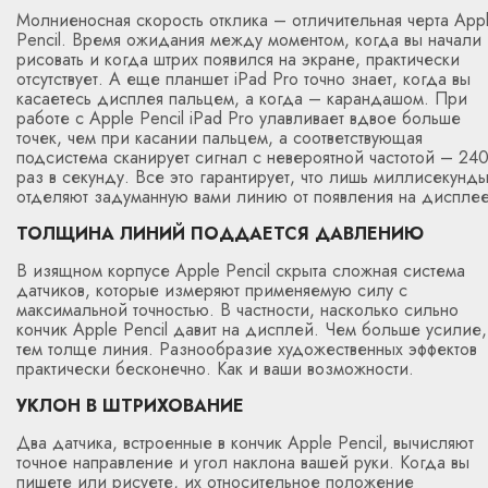
Молниеносная скорость отклика – отличительная черта App
Pencil. Время ожидания между моментом, когда вы начали
рисовать и когда штрих появился на экране, практически
отсутствует. А еще планшет iPad Pro точно знает, когда вы
касаетесь дисплея пальцем, а когда – карандашом. При
работе с Apple Pencil iPad Pro улавливает вдвое больше
точек, чем при касании пальцем, а соответствующая
подсистема сканирует сигнал с невероятной частотой – 24
раз в секунду. Все это гарантирует, что лишь миллисекунд
отделяют задуманную вами линию от появления на дисплее
ТОЛЩИНА ЛИНИЙ ПОДДАЕТСЯ ДАВЛЕНИЮ
В изящном корпусе Apple Pencil скрыта сложная система
датчиков, которые измеряют применяемую силу с
максимальной точностью. В частности, насколько сильно
кончик Apple Pencil давит на дисплей. Чем больше усилие,
тем толще линия. Разнообразие художественных эффектов
практически бесконечно. Как и ваши возможности.
УКЛОН В ШТРИХОВАНИЕ
Два датчика, встроенные в кончик Apple Pencil, вычисляют
точное направление и угол наклона вашей руки. Когда вы
пишете или рисуете, их относительное положение