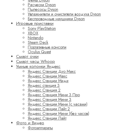
Фены Dyson
Расчески Dyson
Пылесосы Dyson
Увлажнители и очистители воздуха Dyson
Беспроводные наушники Dyson
Игровые приставки
Sony PlayStation
XBOX
Nintendo
Steam Deck
Портативные консоли
Oculus Quest
Смарт очки
Смарт часы Whoop
Умные колонки Яндекс
Яндекс Станции Дуо Макс
Яндекс Станции Макс
Яндекс Станции Миди
Яндекс станция 3
Яндекс Станция 2
Яндекс Станция Мини 3 Про
Яндекс Станция Мини 3
Яндекс Станции Мини (с часами)
Яндекс Станции Лайт 2
Яндекс Станции Мини (без часов)
Яндекс Станции Лайт
Фото и Видео
Фотоаппараты