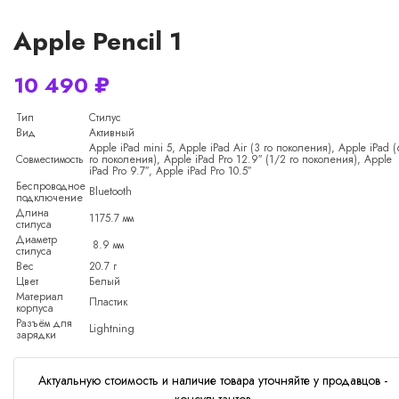
Apple Pencil 1
10 490
₽
Тип
Стилус
Вид
Активный
Apple iPad mini 5, Apple iPad Air (3 го поколения), Apple iPad (
Совместимость
го поколения), Apple iPad Pro 12.9″ (1/2 го поколения), Apple
iPad Pro 9.7″, Apple iPad Pro 10.5″
Беспроводное
Bluetooth
подключение
Длина
1175.7 мм
стилуса
Диаметр
8.9 мм
стилуса
Вес
20.7 г
Цвет
Белый
Материал
Пластик
корпуса
Разъём для
Lightning
зарядки
Актуальную стоимость и наличие товара уточняйте у продавцов -
консультантов