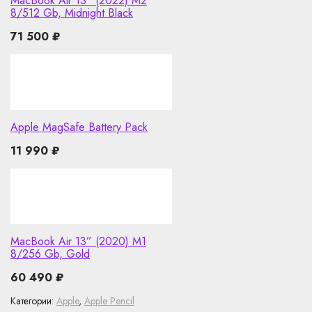
MacBook Air 13” (2022) M2
8/512 Gb, Midnight Black
71 500
₽
Apple MagSafe Battery Pack
11 990
₽
MacBook Air 13” (2020) M1
8/256 Gb, Gold
60 490
₽
Категории:
Apple
,
Apple Pencil