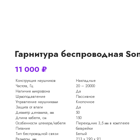
Гарнитура беспроводная Sony
11 000
₽
Конструкция наушников
Накладные
Частота, Гц
20 – 20000
Наличие микрофона
Да
Шумоподавление
Пассивное
Управление наушниками
Кнопочное
Защита от влаги
Да
Диаметр динамика, мм
50
Длина кабеля, см
150
Особенности штекера/кабеля
Переходник 3,5 мм в комплекте
Питание
батарейки
Тип беспроводной связи
Белый
Размеры, мм
213 x 190 x 91