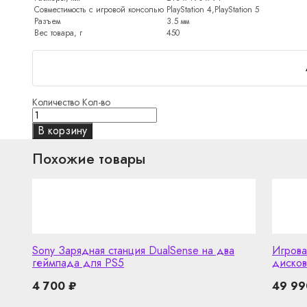
Совместимость с игровой консолью
PlayStation 4,PlayStation 5
Разъем
3.5 мм
Вес товара, г
450
Количество
Кол-во
В корзину
Похожие товары
Sony Зарядная станция DualSense на два
Игровая
геймпада для PS5
дисков
4 700
₽
49 9