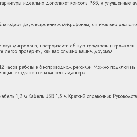
йн гарнитуры идеально дополняет консоль PS5, а улучшенные
х благодаря двум встроенным микрофонам, оптимально распол
е звук микрофона, настраивайте общую громкость и громкость 
е легко проверить, как вас слышно вашим друзьям.
12 часов работы в беспроводном режиме. Можно подключать 
ощью входящего в комплект адаптера.
абель 1,2 м Кабель USB 1,5 м Краткий справочник Руководст