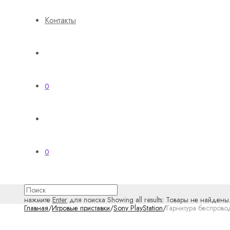
Контакты
0
0
нажмите
Enter
для поиска
Showing all results:
Товары не найдены
Главная
/
Игровые приставки
/
Sony PlayStation
/
Гарнитура беспровод