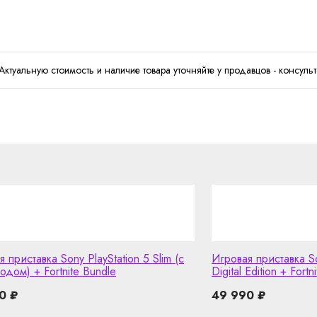
Актуальную стоимость и наличие товара уточняйте у продавцов - консульт
 приставка Sony PlayStation 5 Slim (с
Игровая приставка So
одом) + Fortnite Bundle
Digital Edition + Fortn
90
₽
49 990
₽