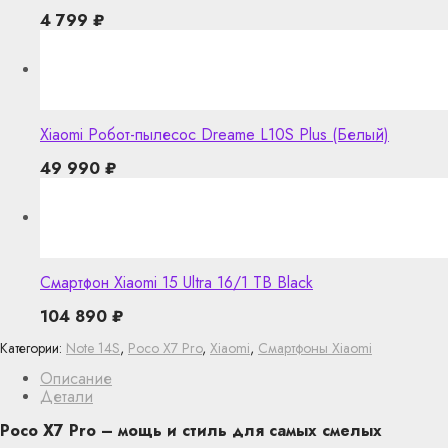
4 799
₽
Xiaomi Робот-пылесос Dreame L10S Plus (Белый)
49 990
₽
Смартфон Xiaomi 15 Ultra 16/1 TB Black
104 890
₽
Категории:
Note 14S
,
Poco X7 Pro
,
Xiaomi
,
Смартфоны Xiaomi
Описание
Детали
Poco X7 Pro – мощь и стиль для самых смелых