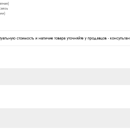
атная)
 связь
сии)
туальную стоимость и наличие товара уточняйте у продавцов - консультан