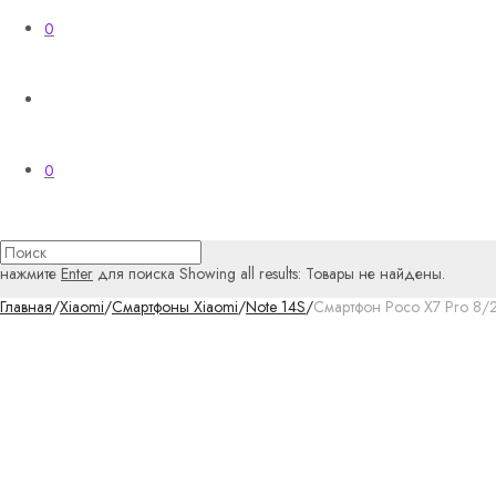
0
0
нажмите
Enter
для поиска
Showing all results:
Товары не найдены.
Главная
/
Xiaomi
/
Смартфоны Xiaomi
/
Note 14S
/
Смартфон Poco X7 Pro 8/