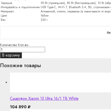
Зарядка
90 Вт (проводная), 80 Вт (беспроводная), 10 Вт (обр
Интерфейсы и подключения
USB Type-C, Wi-Fi 7, Bluetooth 5.4, 5G, спутниковая
Материал
Алюминий, стекло, керамика (в зависимости от вер
Цвет
Yellow
Вес
220 г
Ак
Количество
Кол-во
В корзину
Похожие товары
Смартфон Xiaomi 15 Ultra 16/1 TB White
104 890
₽