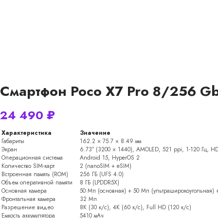
Смартфон Poco X7 Pro 8/256 Gb
24 490
₽
Характеристика
Значение
Габариты
162.2 × 75.7 × 8.49 мм
Экран
6.73″ (3200 × 1440), AMOLED, 521 ppi, 1-120 Гц, HD
Операционная система
Android 15, HyperOS 2
Количество SIM-карт
2 (nanoSIM + eSIM)
Встроенная память (ROM)
256 ГБ (UFS 4.0)
Объем оперативной памяти
8 ГБ (LPDDR5X)
Основная камера
50 Мп (основная) + 50 Мп (ультраширокоугольная) 
Фронтальная камера
32 Мп
Разрешение видео
8K (30 к/с), 4K (60 к/с), Full HD (120 к/с)
Емкость аккумулятора
5410 мАч