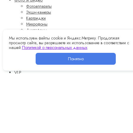
Фото и Видео
Фотоаппараты
Экшн-камеры
Картриджи
Микрофоны
Диктофоны
Стабилизаторы
Мы используем файлы cookie и Яндекс.Метрику. Продолжая
Акустика
просмотр сайта, вы разрешаете их использование в соответствии с
нашей
Политикой о персональных данных
.
Beats
Harman/Kardon
Понятно
Акустика JBL
Marshall
VLP
Momax
Ручные пылесосы
Роботы-стеклоочистители
Преимущества AppMag
Оплата и доставка
Контакты
Корзина
0