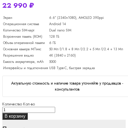
22 990
₽
Экран
6.6″ (2340×1080), AMOLED 390ppi
Операционная система
Android 14
Количество SIM-карт
Dual nano SIM
Встроенная память (ROM)
128 ГБ
Объем оперативной памяти
6 ГБ
Основная камера МПикс
50 Мп f/1.8 + 8 Мп f/2.2 + 5 Мп f/2.4 + 13 Мп
Разрешение видео
4K (3840 x 2160)
Емкость аккумулятора, mAh
5000
Интерфейсы и подключения
USB Type-C, быстрая зарядка
Актуальную стоимость и наличие товара уточняйте у продавцов -
консультантов
Количество
Кол-во
В корзину