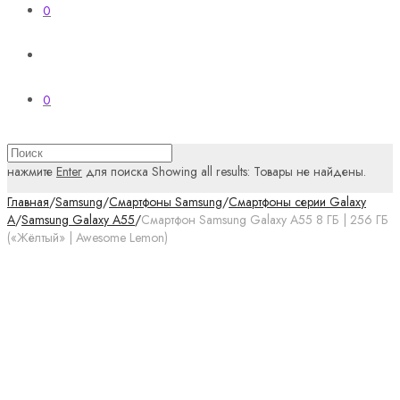
0
0
нажмите
Enter
для поиска
Showing all results:
Товары не найдены.
Главная
/
Samsung
/
Смартфоны Samsung
/
Смартфоны серии Galaxy
A
/
Samsung Galaxy A55
/
Смартфон Samsung Galaxy A55 8 ГБ | 256 ГБ
(«Жёлтый» | Awesome Lemon)