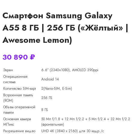
Смартфон Samsung Galaxy
A55 8 ГБ | 256 ГБ («Жёлтый» |
Awesome Lemon)
30 890
₽
Экран
6.6″ (2340×1080), AMOLED 390ppi
Операционная
Android 14
система
Количество SIM-карт
2(Nano-SIM, E-Sim)
Встроенная память
256 ГБ
(ROM)
Объем оперативной
8 ГБ
памяти
Основная камера
50 Мп f/1.8 + 12 Мп f/2.2 + 5 Мп f/2.4 + 32 Мп f/2.2
МПикс
(фронтальная)
Разрешение видео
UHD 4K (3840 x 2160) для 30 кадр./с