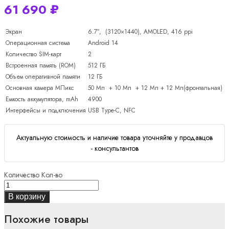
61 690
₽
Экран
6.7″, (3120×1440), AMOLED, 416 ppi
Операционная система
Android 14
Количество SIM-карт
2
Встроенная память (ROM)
512 ГБ
Объем оперативной памяти
12 ГБ
Основная камера МПикс
50 Мп + 10 Мп + 12 Мп + 12 Мп(фронтальная)
Емкость аккумулятора, mAh
4900
Интерфейсы и подключения
USB Type-C, NFC
Актуальную стоимость и наличие товара уточняйте у продавцов
- консультантов
Количество
Кол-во
В корзину
Похожие товары