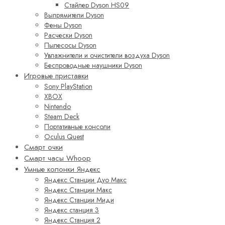
Стайлер Dyson HS09
Выпрямители Dyson
Фены Dyson
Расчески Dyson
Пылесосы Dyson
Увлажнители и очистители воздуха Dyson
Беспроводные наушники Dyson
Игровые приставки
Sony PlayStation
XBOX
Nintendo
Steam Deck
Портативные консоли
Oculus Quest
Смарт очки
Смарт часы Whoop
Умные колонки Яндекс
Яндекс Станции Дуо Макс
Яндекс Станции Макс
Яндекс Станции Миди
Яндекс станция 3
Яндекс Станция 2