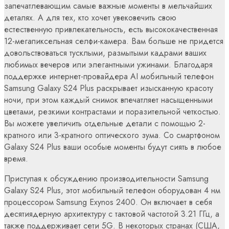
запечатлевающим самые важные моменты в мельчайших
деталях. А для тех, кто хочет увековечить свою
естественную привлекательность, есть высококачественная
12-мегапиксельная селфи-камера. Вам больше не придется
довольствоваться тусклыми, размытыми кадрами ваших
любимых вечеров или элегантными ужинами. Благодаря
поддержке интернет-провайдера AI мобильный телефон
Samsung Galaxy S24 Plus раскрывает изысканную красоту
ночи, при этом каждый снимок впечатляет насыщенными
цветами, резкими контрастами и поразительной четкостью.
Вы можете увеличить отдельные детали с помощью 2-
кратного или 3-кратного оптического зума. Со смартфоном
Galaxy S24 Plus ваши особые моменты будут сиять в любое
время.
Приступая к обсуждению производительности Samsung
Galaxy S24 Plus, этот мобильный телефон оборудован 4 нм
процессором Samsung Exynos 2400. Он включает в себя
десятиядерную архитектуру с тактовой частотой 3.21 ГГц, а
также поддерживает сети 5G. В некоторых странах (США,