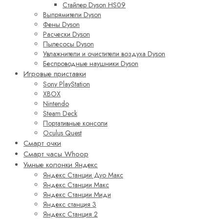
Стайлер Dyson HS09
Выпрямители Dyson
Фены Dyson
Расчески Dyson
Пылесосы Dyson
Увлажнители и очистители воздуха Dyson
Беспроводные наушники Dyson
Игровые приставки
Sony PlayStation
XBOX
Nintendo
Steam Deck
Портативные консоли
Oculus Quest
Смарт очки
Смарт часы Whoop
Умные колонки Яндекс
Яндекс Станции Дуо Макс
Яндекс Станции Макс
Яндекс Станции Миди
Яндекс станция 3
Яндекс Станция 2