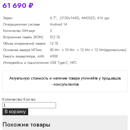
61 690
₽
Экран
6.7″, (3120×1440), AMOLED, 416 ppi
Операционная система
Android 14
Количество SIM-карт
2
Встроенная память (ROM)
512 ГБ
Объем оперативной памяти
12 ГБ
Основная камера МПикс
50 Мп + 10 Мп + 12 Мп + 12 Мп(фронтальная)
Емкость аккумулятора, mAh
4900
Интерфейсы и подключения
USB Type-C, NFC
Актуальную стоимость и наличие товара уточняйте у продавцов
- консультантов
Количество
Кол-во
В корзину
Похожие товары