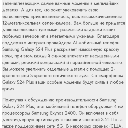
запечатлевающим самые важные моменты в мельчайших
деталях. А для тех, кто хочет увековечить свою
естественную привлекательность, есть высококачественная
12-мегапиксельная селфи-камера. Вам больше не придется
довольствоваться тусклыми, размытыми кадрами ваших
любимых вечеров или элегантными ужинами. Благодаря
поддержке интернет-провайдера AI мобильный телефон
Samsung Galaxy S24 Plus раскрывает изысканную красоту
ночи, при этом каждый снимок впечатляет насыщенными
цветами, резкими контрастами и поразительной четкостью.
Вы можете увеличить отдельные детали с помощью 2-
кратного или 3-кратного оптического зума. Со смартфоном
Galaxy S24 Plus ваши особые моменты будут сиять в любое
время.
Приступая к обсуждению производительности Samsung
Galaxy S24 Plus, этот мобильный телефон оборудован 4 нм
процессором Samsung Exynos 2400. Он включает в себя
десятиядерную архитектуру с тактовой частотой 3.21 ГГц, а
также поддерживает сети 5G. В некоторых странах (США,