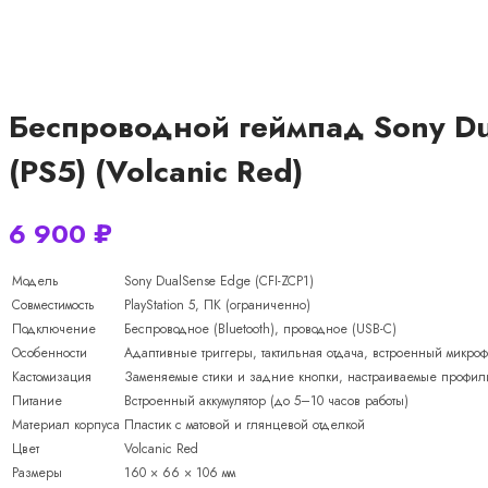
Беспроводной геймпад Sony Du
(PS5) (Volcanic Red)
6 900
₽
Модель
Sony DualSense Edge (CFI-ZCP1)
Совместимость
PlayStation 5, ПК (ограниченно)
Подключение
Беспроводное (Bluetooth), проводное (USB-C)
Особенности
Адаптивные триггеры, тактильная отдача, встроенный микроф
Кастомизация
Заменяемые стики и задние кнопки, настраиваемые профили
Питание
Встроенный аккумулятор (до 5–10 часов работы)
Материал корпуса
Пластик с матовой и глянцевой отделкой
Цвет
Volcanic Red
Размеры
160 × 66 × 106 мм