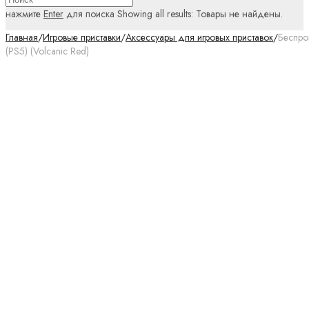
нажмите
Enter
для поиска
Showing all results:
Товары не найдены.
Главная
/
Игровые приставки
/
Аксессуары для игровых приставок
/
Беспро
(PS5) (Volcanic Red)