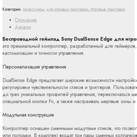
Категории:
Аксессуары для игровых приставок
,
Игровые приставки
Описание
Детали
Беспроводной геймпад Sony DualSense Edge для игров
это премиальный контроллер, разработанный для геймеров,
кастомизации и точности управления.
Персонализация управления
DualSense Edge предлагает широкие возможности настройки
регулировки чувствительности стиков и триггеров.
Пользовате
до трех уникальных профилей управления, переключаться м
специальной кнопки Fn, а также настраивать мертвые зоны и
Модульная конструкция
Контроллер оснащен сменными модулями стиков, что позволя
или поломки.
В комплект входят три пары сменных колпачко