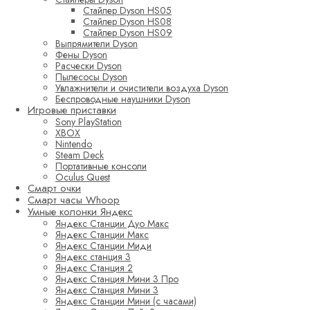
Стайлер Dyson HS05
Стайлер Dyson HS08
Стайлер Dyson HS09
Выпрямители Dyson
Фены Dyson
Расчески Dyson
Пылесосы Dyson
Увлажнители и очистители воздуха Dyson
Беспроводные наушники Dyson
Игровые приставки
Sony PlayStation
XBOX
Nintendo
Steam Deck
Портативные консоли
Oculus Quest
Смарт очки
Смарт часы Whoop
Умные колонки Яндекс
Яндекс Станции Дуо Макс
Яндекс Станции Макс
Яндекс Станции Миди
Яндекс станция 3
Яндекс Станция 2
Яндекс Станция Мини 3 Про
Яндекс Станция Мини 3
Яндекс Станции Мини (с часами)