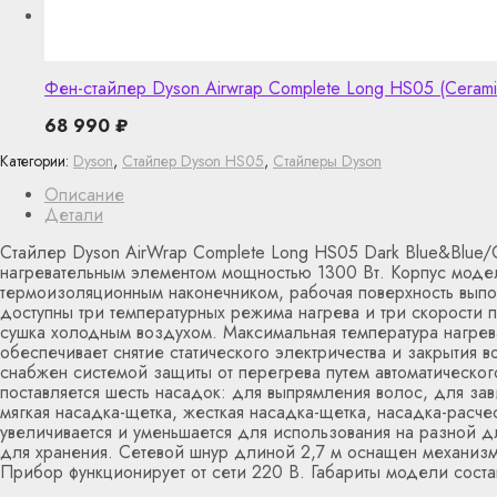
Фен-стайлер Dyson Airwrap Complete Long HS05 (Cerami
68 990
₽
Категории:
Dyson
,
Стайлер Dyson HS05
,
Стайлеры Dyson
Описание
Детали
Стайлер Dyson AirWrap Complete Long HS05 Dark Blue&Blue/
нагревательным элементом мощностью 1300 Вт. Корпус модел
термоизоляционным наконечником, рабочая поверхность выпо
доступны три температурных режима нагрева и три скорости 
сушка холодным воздухом. Максимальная температура нагре
обеспечивает снятие статического электричества и закрытия 
снабжен системой защиты от перегрева путем автоматическог
поставляется шесть насадок: для выпрямления волос, для зав
мягкая насадка-щетка, жесткая насадка-щетка, насадка-расч
увеличивается и уменьшается для использования на разной д
для хранения. Сетевой шнур длиной 2,7 м оснащен механизм
Прибор функционирует от сети 220 В. Габариты модели соста