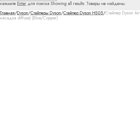
нажмите
Enter
для поиска
Showing all results:
Товары не найдены.
Главная
/
Dyson
/
Стайлеры Dyson
/
Стайлер Dyson HS05
/
Стайлер Dyson Ai
насадка diffuse) (Blue/Copper)