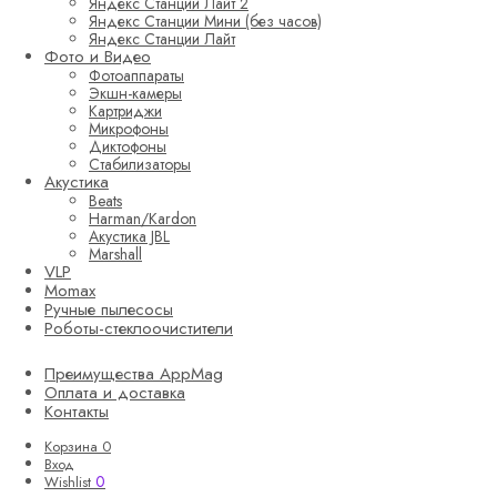
Яндекс Станции Лайт 2
Яндекс Станции Мини (без часов)
Яндекс Станции Лайт
Фото и Видео
Фотоаппараты
Экшн-камеры
Картриджи
Микрофоны
Диктофоны
Стабилизаторы
Акустика
Beats
Harman/Kardon
Акустика JBL
Marshall
VLP
Momax
Ручные пылесосы
Роботы-стеклоочистители
Преимущества AppMag
Оплата и доставка
Контакты
Корзина
0
Вход
0
Wishlist