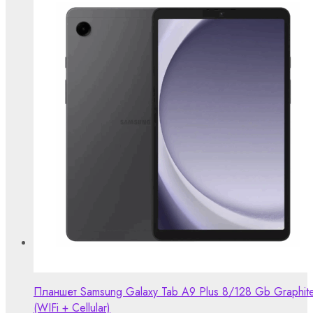
Планшет Samsung Galaxy Tab A9 Plus 8/128 Gb Graphit
(WIFi + Cellular)