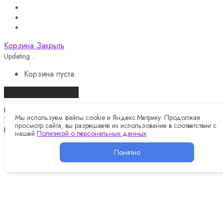
Корзина
Закрыть
Updating…
Корзина пуста.
Продолжить покупки
Назад
Мы используем файлы cookie и Яндекс.Метрику. Продолжая
Telegram
просмотр сайта, вы разрешаете их использование в соответствии с
Instagram
нашей
Политикой о персональных данных
.
Информация о цене и наличии товара носит
Понятно
информационный характер и не является публичной
офертой
Все сведения о товарах, ценах, наличии и условиях
покупки, размещённые на сайте, носят информационный
характер и не являются публичной офертой, определяемой
положениями ст. 437 Гражданского кодекса Российской