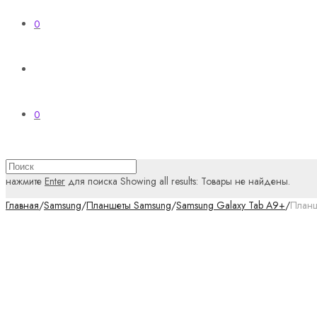
0
0
нажмите
Enter
для поиска
Showing all results:
Товары не найдены.
Главная
/
Samsung
/
Планшеты Samsung
/
Samsung Galaxy Tab A9+
/
Планш