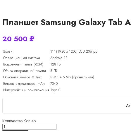
Планшет Samsung Galaxy Tab A9 
20 500
₽
Экран
11″ (1920 x 1200) LCD 206 ppi
Операционная система
Android 13
Встроенная память (ROM)
128 ГБ
Объем оперативной памяти
8 ГБ
Основная камера МПикс
8 Мп + 5 Мп (фронтальная)
Емкость аккумулятора, mAh
7040
Интерфейсы и подключения
Type-C
Ак
Количество
Кол-во