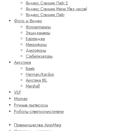
Яндекс Станции Лайт 2
Яндекс Станции Мини (без часов)
Яндекс Станции Лайт
Фото и Видео
Фотоаппараты
Экшн-камеры
Картриджи
Микрофоны
Диктофоны
Стабилизаторы
Акустика
Beats
Harman/Kardon
Акустика JBL
Marshall
VLP
Momax
Ручные пылесосы
Роботы-стеклоочистители
Преимущества AppMag