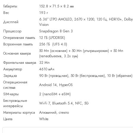
Габариты
152.8 × 71.5 × 8.2 мм
Вес
193 г
6.36″ LTPO AMOLED, 2670 × 1200, 120 Гц, HDR10+, Dolby
Дисплей
Vision
Процессор
Snapdragon 8 Gen 3
Оперативная память
12 ГБ (LPDDR5X)
Встроенная память
256 ГБ (UFS 4.0)
50 Мп (основная) + 50 Мп (ультраширокая) + 50 Мп
Основная камера
(телеобъектив, 3.2x зум)
Фронтальная камера
32 Мп
Аккумулятор
4610 мАч
Зарядка
90 Вт (проводная), 50 Вт (беспроводная), 10 Вт (обратная)
Операционная
Android 14, HyperOS
система
SIM-карты
2 (nanoSIM + eSIM)
Беспроводные
Wi-Fi 7, Bluetooth 5.4, NFC, 5G
интерфейсы
Материалы корпуса
Алюминий, стекло
Цвета
White