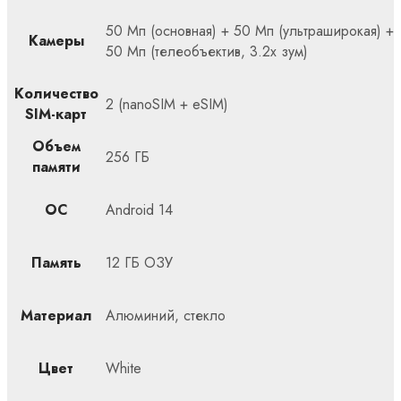
50 Мп (основная) + 50 Мп (ультраширокая) +
Камеры
50 Мп (телеобъектив, 3.2x зум)
Количество
2 (nanoSIM + eSIM)
SIM-карт
Объем
256 ГБ
памяти
ОС
Android 14
Память
12 ГБ ОЗУ
Материал
Алюминий, стекло
Цвет
White