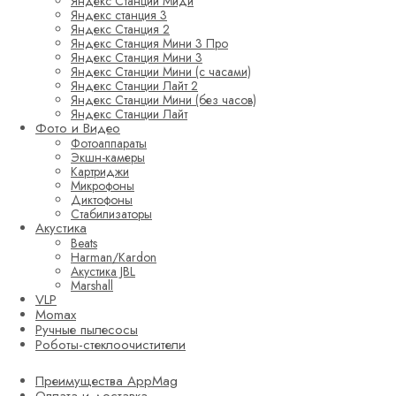
Яндекс Станции Миди
Яндекс станция 3
Яндекс Станция 2
Яндекс Станция Мини 3 Про
Яндекс Станция Мини 3
Яндекс Станции Мини (с часами)
Яндекс Станции Лайт 2
Яндекс Станции Мини (без часов)
Яндекс Станции Лайт
Фото и Видео
Фотоаппараты
Экшн-камеры
Картриджи
Микрофоны
Диктофоны
Стабилизаторы
Акустика
Beats
Harman/Kardon
Акустика JBL
Marshall
VLP
Momax
Ручные пылесосы
Роботы-стеклоочистители
Преимущества AppMag
Оплата и доставка