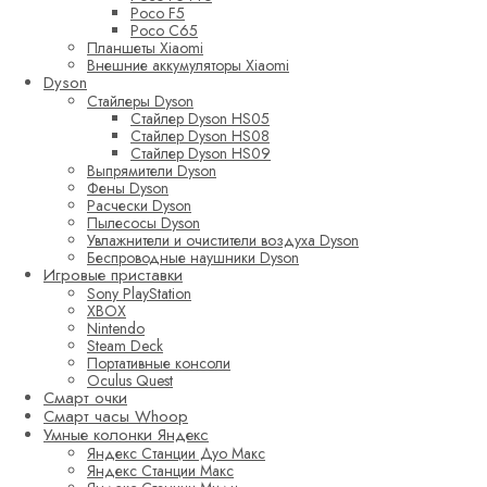
Poco F5
Poco C65
Планшеты Xiaomi
Внешние аккумуляторы Xiaomi
Dyson
Стайлеры Dyson
Стайлер Dyson HS05
Стайлер Dyson HS08
Стайлер Dyson HS09
Выпрямители Dyson
Фены Dyson
Расчески Dyson
Пылесосы Dyson
Увлажнители и очистители воздуха Dyson
Беспроводные наушники Dyson
Игровые приставки
Sony PlayStation
XBOX
Nintendo
Steam Deck
Портативные консоли
Oculus Quest
Смарт очки
Смарт часы Whoop
Умные колонки Яндекс
Яндекс Станции Дуо Макс
Яндекс Станции Макс