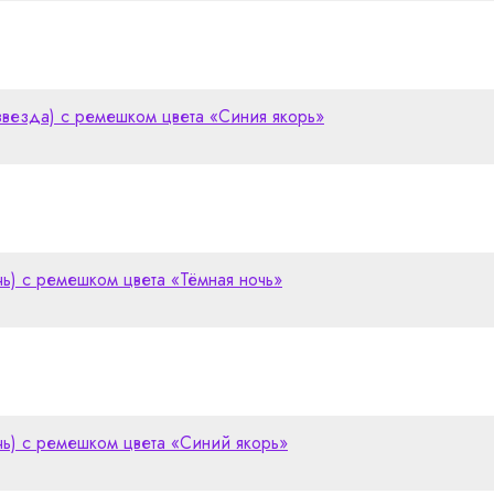
 звезда) с ремешком цвета «Синия якорь»
чь) с ремешком цвета «Тёмная ночь»
чь) с ремешком цвета «Синий якорь»