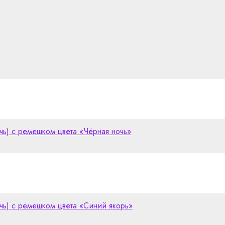
чь) с ремешком цвета «Чёрная ночь»
очь) с ремешком цвета «Синий якорь»