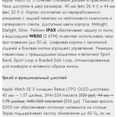
Apple Watch SE 3 сочетает стильный дизайн и практичность.
Часы доступны в двух размерах: 40 мм (вес 26.4 г) и 44 мм
(вес 32.9 г). Корпус изготовлен из переработанного
алюминия с задней панелью из нейлонового композита и
сапфирового стекла. Доступные цвета корпуса: Midnight,
Starlight, Silver. Рейтинг
IP6X
обеспечивает защиту от пыли,
а водозащита
WR50
(5 ATM) позволяет использовать часы
при плавании (до 50 м). Цифровая корона с тактильной
отдачей и боковая кнопка упрощают управление. Ремешки
совместимы с предыдущими моделями и включают Sport
Band, Sport Loop и Braided Solo Loop, оптимизированные
для комфорта и активного образа жизни.
Яркий и функциональный дисплей
Apple Watch SE 3 оснащен Retina LTPO OLED-дисплеем:
40 мм — 1.57 дюйма, 394×324 пикселя (
326 ppi); 44 мм —
1.78 дюйма, 448×368 пикселей (
326 ppi). Пиковая яркость
2000 нит обеспечивает отличную читаемость на солнце.
Экран поддерживает частоту обновления до 60 Гц, но не