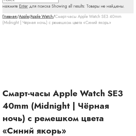
нажмите
Enter
для поиска
Showing all results:
Товары не найдены.
Главная
/
Apple
/
Apple Watch
/
Смарт-часы Apple Watch SE3 40mm
(Midnight | Чёрная ночь) с ремешком цвета «Синий якорь»
Смарт-часы Apple Watch SE3
40mm (Midnight | Чёрная
ночь) с ремешком цвета
«Синий якорь»