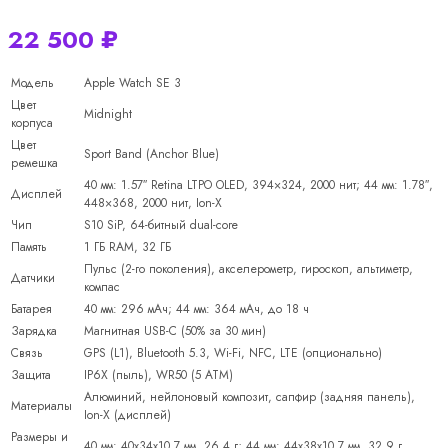
22 500
₽
Модель
Apple Watch SE 3
Цвет
Midnight
корпуса
Цвет
Sport Band (Anchor Blue)
ремешка
40 мм: 1.57″ Retina LTPO OLED, 394×324, 2000 нит; 44 мм: 1.78″,
Дисплей
448×368, 2000 нит, Ion-X
Чип
S10 SiP, 64-битный dual-core
Память
1 ГБ RAM, 32 ГБ
Пульс (2-го поколения), акселерометр, гироскоп, альтиметр,
Датчики
компас
Батарея
40 мм: 296 мАч; 44 мм: 364 мАч, до 18 ч
Зарядка
Магнитная USB-C (50% за 30 мин)
Связь
GPS (L1), Bluetooth 5.3, Wi-Fi, NFC, LTE (опционально)
Защита
IP6X (пыль), WR50 (5 ATM)
Алюминий, нейлоновый композит, сапфир (задняя панель),
Материалы
Ion-X (дисплей)
Размеры и
40 мм: 40x34x10.7 мм, 26.4 г; 44 мм: 44x38x10.7 мм, 32.9 г