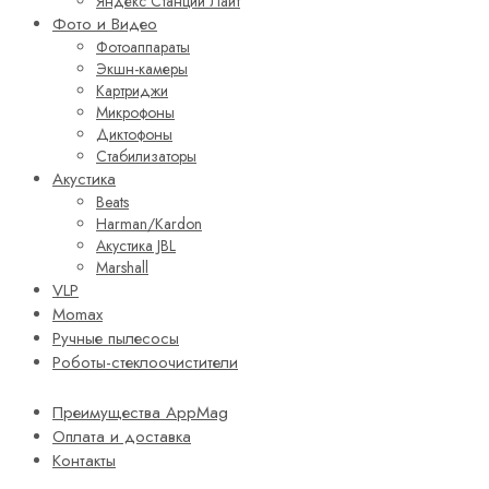
Яндекс Станции Лайт
Фото и Видео
Фотоаппараты
Экшн-камеры
Картриджи
Микрофоны
Диктофоны
Стабилизаторы
Акустика
Beats
Harman/Kardon
Акустика JBL
Marshall
VLP
Momax
Ручные пылесосы
Роботы-стеклоочистители
Преимущества AppMag
Оплата и доставка
Контакты