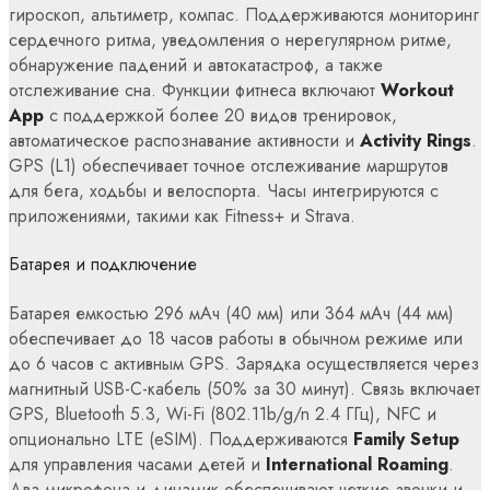
гироскоп, альтиметр, компас. Поддерживаются мониторинг
сердечного ритма, уведомления о нерегулярном ритме,
обнаружение падений и автокатастроф, а также
отслеживание сна. Функции фитнеса включают
Workout
App
с поддержкой более 20 видов тренировок,
автоматическое распознавание активности и
Activity Rings
.
GPS (L1) обеспечивает точное отслеживание маршрутов
для бега, ходьбы и велоспорта. Часы интегрируются с
приложениями, такими как Fitness+ и Strava.
Батарея и подключение
Батарея емкостью 296 мАч (40 мм) или 364 мАч (44 мм)
обеспечивает до 18 часов работы в обычном режиме или
до 6 часов с активным GPS. Зарядка осуществляется через
магнитный USB-C-кабель (50% за 30 минут). Связь включает
GPS, Bluetooth 5.3, Wi-Fi (802.11b/g/n 2.4 ГГц), NFC и
опционально LTE (eSIM). Поддерживаются
Family Setup
для управления часами детей и
International Roaming
.
Два микрофона и динамик обеспечивают четкие звонки и