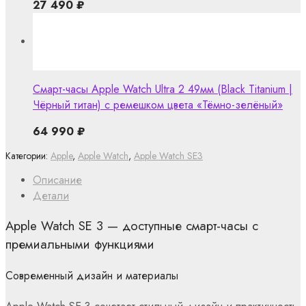
27 490
₽
Смарт-часы Apple Watch Ultra 2 49мм (Black Titanium |
Чёрный титан) с ремешком цвета «Тёмно-зелёный»
64 990
₽
Категории:
Apple
,
Apple Watch
,
Apple Watch SE3
Описание
Детали
Apple Watch SE 3 — доступные смарт-часы с
премиальными функциями
Современный дизайн и материалы