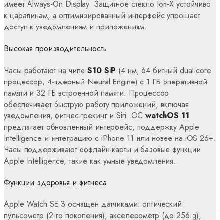
имеет Always-On Display. Защитное стекло Ion-X устойчиво
к царапинам, а оптимизированный интерфейс упрощает
доступ к уведомлениям и приложениям.
Высокая производительность
Часы работают на чипе
S10 SiP
(4 нм, 64-битный dual-core
процессор, 4-ядерный Neural Engine) с 1 ГБ оперативной
памяти и 32 ГБ встроенной памяти. Процессор
обеспечивает быструю работу приложений, включая
уведомления, фитнес-трекинг и Siri. ОС
watchOS 11
предлагает обновленный интерфейс, поддержку Apple
Intelligence и интеграцию с iPhone 11 или новее на iOS 26+.
Часы поддерживают оффлайн-карты и базовые функции
Apple Intelligence, такие как умные уведомления.
Функции здоровья и фитнеса
Apple Watch SE 3 оснащен датчиками: оптический
пульсометр (2-го поколения), акселерометр (до 256 g),