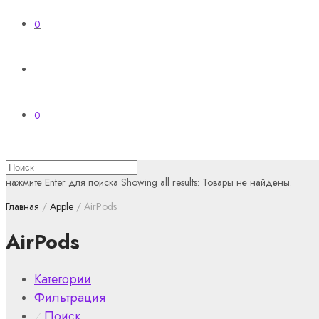
0
0
нажмите
Enter
для поиска
Showing all results:
Товары не найдены.
Главная
/
Apple
/ AirPods
AirPods
Категории
Фильтрация
Поиск
⁄