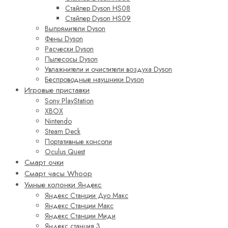
Стайлер Dyson HS08
Стайлер Dyson HS09
Выпрямители Dyson
Фены Dyson
Расчески Dyson
Пылесосы Dyson
Увлажнители и очистители воздуха Dyson
Беспроводные наушники Dyson
Игровые приставки
Sony PlayStation
XBOX
Nintendo
Steam Deck
Портативные консоли
Oculus Quest
Смарт очки
Смарт часы Whoop
Умные колонки Яндекс
Яндекс Станции Дуо Макс
Яндекс Станции Макс
Яндекс Станции Миди
Яндекс станция 3