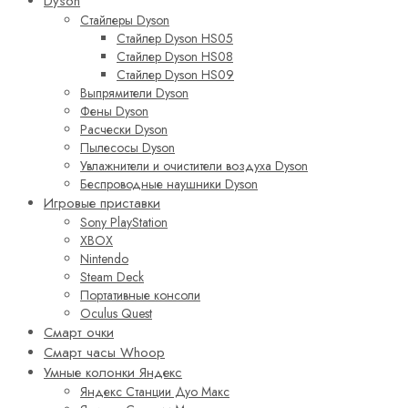
Dyson
Стайлеры Dyson
Стайлер Dyson HS05
Стайлер Dyson HS08
Стайлер Dyson HS09
Выпрямители Dyson
Фены Dyson
Расчески Dyson
Пылесосы Dyson
Увлажнители и очистители воздуха Dyson
Беспроводные наушники Dyson
Игровые приставки
Sony PlayStation
XBOX
Nintendo
Steam Deck
Портативные консоли
Oculus Quest
Смарт очки
Смарт часы Whoop
Умные колонки Яндекс
Яндекс Станции Дуо Макс