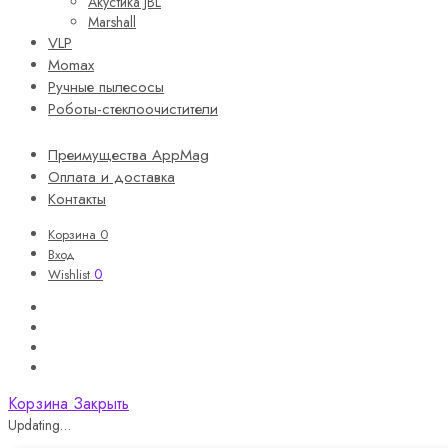
Акустика JBL
Marshall
VLP
Momax
Ручные пылесосы
Роботы-стеклоочистители
Преимущества AppMag
Оплата и доставка
Контакты
Корзина
0
Вход
0
Wishlist
Корзина
Закрыть
Updating…