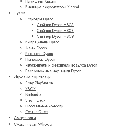
Планшеты Xiaomi
Внешние аккумуляторы Xiaomi
Dyson
Стайлеры Dyson
Стайлер Dyson HS05
Стайлер Dyson HS08
Стайлер Dyson HS09
Выпрямители Dyson
Фены Dyson
Расчески Dyson
Пылесосы Dyson
Увлажнители и очистители воздуха Dyson
Беспроводные наушники Dyson
Игровые приставки
Sony PlayStation
XBOX
Nintendo
Steam Deck
Портативные консоли
Oculus Quest
Смарт очки
Смарт часы Whoop