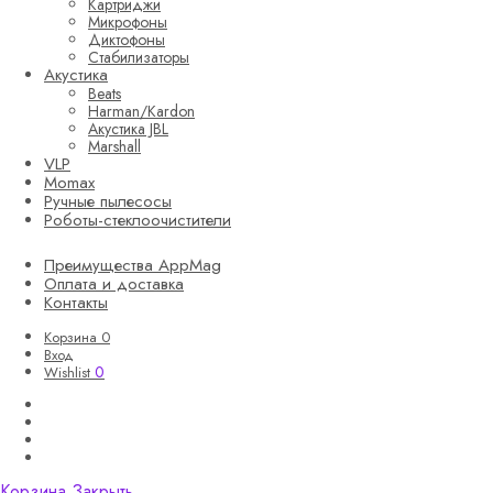
Картриджи
Микрофоны
Диктофоны
Стабилизаторы
Акустика
Beats
Harman/Kardon
Акустика JBL
Marshall
VLP
Momax
Ручные пылесосы
Роботы-стеклоочистители
Преимущества AppMag
Оплата и доставка
Контакты
Корзина
0
Вход
0
Wishlist
Корзина
Закрыть