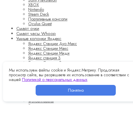
Sony PlayStation
XBOX
Nintendo
Steam Deck
Портативные консоли
Oculus Quest
Смарт очки
Смарт часы Whoop
Умные колонки Яндекс
Яндекс Станции Дуо Макс
Яндекс Станции Макс
Яндекс Станции Миди
Яндекс станция 3
Яндекс Станция 2
Яндекс Станция Мини 3 Про
Мы используем файлы cookie и Яндекс.Метрику. Продолжая
Яндекс Станция Мини 3
просмотр сайта, вы разрешаете их использование в соответствии с
Яндекс Станции Мини (с часами)
нашей
Политикой о персональных данных
.
Яндекс Станции Лайт 2
Яндекс Станции Мини (без часов)
Понятно
Яндекс Станции Лайт
Фото и Видео
Фотоаппараты
Экшн-камеры
Картриджи
Микрофоны
Диктофоны
Стабилизаторы
Акустика