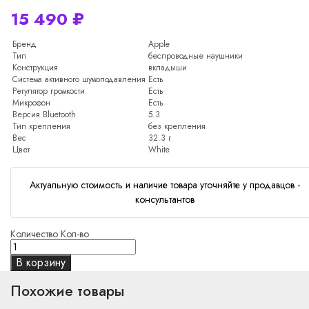
15 490
₽
Бренд
Apple
Тип
беспроводные наушники
Конструкция
вкладыши
Система активного шумоподавления
Есть
Регулятор громкости
Есть
Микрофон
Есть
Версия Bluetooth
5.3
Тип крепления
без крепления
Вес
32.3 г
Цвет
White
Актуальную стоимость и наличие товара уточняйте у продавцов -
консультантов
Количество
Кол-во
В корзину
Похожие товары