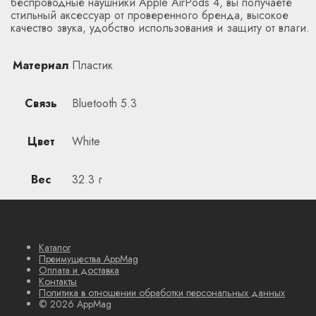
беспроводные наушники Apple AirPods 4, вы получаете
стильный аксессуар от проверенного бренда, высокое
качество звука, удобство использования и защиту от влаги.
Материал
Пластик
Связь
Bluetooth 5.3
Цвет
White
Вес
32.3 г
Каталог
Преимущества AppMag
Оплата и доставка
Контакты
Политика в отношении обработки персональных данных
© 2026 AppMag