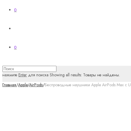
0
0
нажмите
Enter
для поиска
Showing all results:
Товары не найдены.
Главная
/
Apple
/
AirPods
/
Беспроводные наушники Apple AirPods Max с U