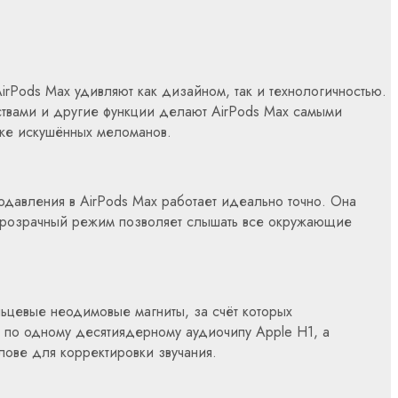
rPods Max удивляют как дизайном, так и технологичностью.
ствами и другие функции делают AirPods Max самыми
аже искушённых меломанов.
давления в AirPods Max работает идеально точно. Она
. Прозрачный режим позволяет слышать все окружающие
ьцевые неодимовые магниты, за счёт которых
 по одному десятиядерному аудиочипу Apple H1, а
лове для корректировки звучания.