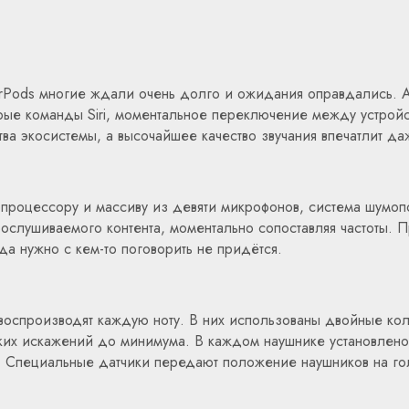
rPods многие ждали очень долго и ожидания оправдались. Ai
рые команды Siri, моментальное переключение между устрой
ва экосистемы, а высочайшее качество звучания впечатлит д
процессору и массиву из девяти микрофонов, система шумопо
прослушиваемого контента, моментально сопоставляя частоты
да нужно с кем-то поговорить не придётся.
оспроизводят каждую ноту. В них использованы двойные кол
ких искажений до минимума. В каждом наушнике установлено
а. Специальные датчики передают положение наушников на го