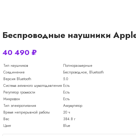
Беспроводные наушники Apple 
40 490
₽
Тип наушников
Полноразмерные
Соединение
Беспроводное, Bluetooth
Версия Bluetooth
5.0
Система активного шумоподавления
Есть
Регулятор громкости
Есть
Микрофон
Есть
Тип электропитания
Аккумулятор
Время непрерывной работы
20 ч
Вес
384.8 г
Цвет
Blue