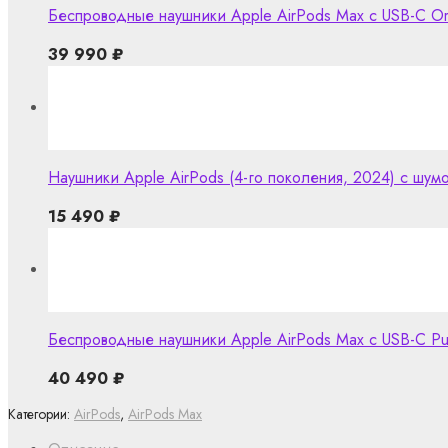
Беспроводные наушники Apple AirPods Max с USB-C O
39 990
₽
Наушники Apple AirPods (4-го поколения, 2024) с шу
15 490
₽
Беспроводные наушники Apple AirPods Max с USB-C Pu
40 490
₽
Категории:
AirPods
,
AirPods Max