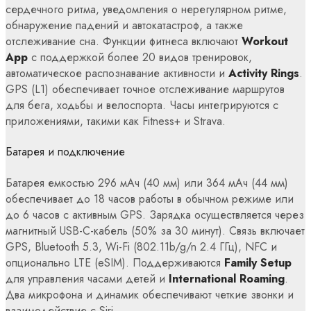
сердечного ритма, уведомления о нерегулярном ритме,
обнаружение падений и автокатастроф, а также
отслеживание сна. Функции фитнеса включают
Workout
App
с поддержкой более 20 видов тренировок,
автоматическое распознавание активности и
Activity Rings
.
GPS (L1) обеспечивает точное отслеживание маршрутов
для бега, ходьбы и велоспорта. Часы интегрируются с
приложениями, такими как Fitness+ и Strava.
Батарея и подключение
Батарея емкостью 296 мАч (40 мм) или 364 мАч (44 мм)
обеспечивает до 18 часов работы в обычном режиме или
до 6 часов с активным GPS. Зарядка осуществляется через
магнитный USB-C-кабель (50% за 30 минут). Связь включает
GPS, Bluetooth 5.3, Wi-Fi (802.11b/g/n 2.4 ГГц), NFC и
опционально LTE (eSIM). Поддерживаются
Family Setup
для управления часами детей и
International Roaming
.
Два микрофона и динамик обеспечивают четкие звонки и
взаимодействие с Siri.