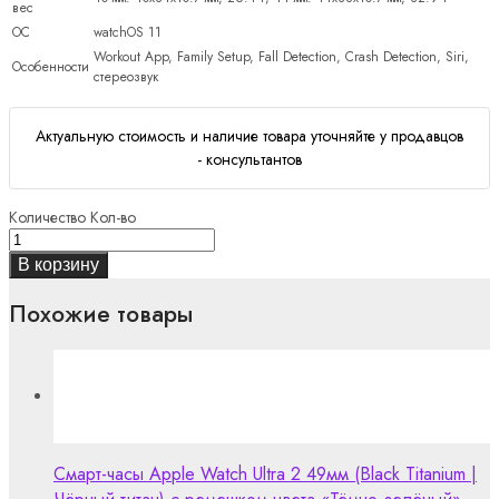
вес
ОС
watchOS 11
Workout App, Family Setup, Fall Detection, Crash Detection, Siri,
Особенности
стереозвук
Актуальную стоимость и наличие товара уточняйте у продавцов
- консультантов
Количество
Кол-во
В корзину
Похожие товары
Смарт-часы Apple Watch Ultra 2 49мм (Black Titanium |