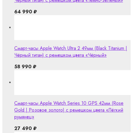
Чёрный титан) с ремешком цвета «Тёмно-зелёный»
64 990
₽
Смарт-часы Apple Watch Ultra 2 49мм (Black Titanium |
Чёрный титан) с ремешком цвета «Чёрный»
58 990
₽
Смарт-часы Apple Watch Series 10 GPS 42мм (Rose
Gold | Розовое золото) с ремешком цвета «Лёгкий
румянец»
27 490
₽