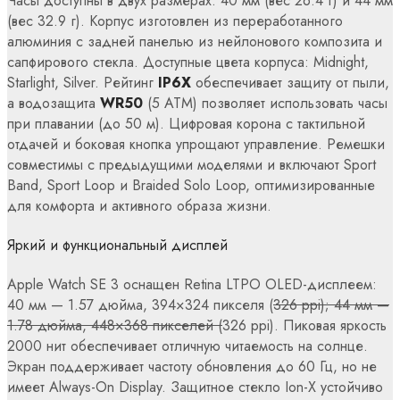
Часы доступны в двух размерах: 40 мм (вес 26.4 г) и 44 мм
(вес 32.9 г). Корпус изготовлен из переработанного
алюминия с задней панелью из нейлонового композита и
сапфирового стекла. Доступные цвета корпуса: Midnight,
Starlight, Silver. Рейтинг
IP6X
обеспечивает защиту от пыли,
а водозащита
WR50
(5 ATM) позволяет использовать часы
при плавании (до 50 м). Цифровая корона с тактильной
отдачей и боковая кнопка упрощают управление. Ремешки
совместимы с предыдущими моделями и включают Sport
Band, Sport Loop и Braided Solo Loop, оптимизированные
для комфорта и активного образа жизни.
Яркий и функциональный дисплей
Apple Watch SE 3 оснащен Retina LTPO OLED-дисплеем:
40 мм — 1.57 дюйма, 394×324 пикселя (
326 ppi); 44 мм —
1.78 дюйма, 448×368 пикселей (
326 ppi). Пиковая яркость
2000 нит обеспечивает отличную читаемость на солнце.
Экран поддерживает частоту обновления до 60 Гц, но не
имеет Always-On Display. Защитное стекло Ion-X устойчиво