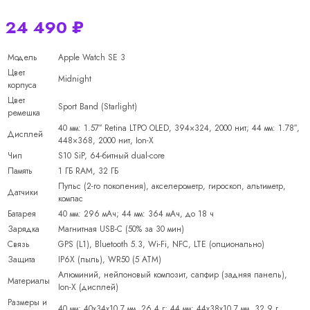
24 490
₽
Модель
Apple Watch SE 3
Цвет
Midnight
корпуса
Цвет
Sport Band (Starlight)
ремешка
40 мм: 1.57″ Retina LTPO OLED, 394×324, 2000 нит; 44 мм: 1.78″,
Дисплей
448×368, 2000 нит, Ion-X
Чип
S10 SiP, 64-битный dual-core
Память
1 ГБ RAM, 32 ГБ
Пульс (2-го поколения), акселерометр, гироскоп, альтиметр,
Датчики
компас
Батарея
40 мм: 296 мАч; 44 мм: 364 мАч, до 18 ч
Зарядка
Магнитная USB-C (50% за 30 мин)
Связь
GPS (L1), Bluetooth 5.3, Wi-Fi, NFC, LTE (опционально)
Защита
IP6X (пыль), WR50 (5 ATM)
Алюминий, нейлоновый композит, сапфир (задняя панель),
Материалы
Ion-X (дисплей)
Размеры и
40 мм: 40x34x10.7 мм, 26.4 г; 44 мм: 44x38x10.7 мм, 32.9 г