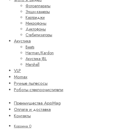
Фотоаппараты
Экшн-камеры
Картриджи
Микрофоны
Диктофоны
Стабилизаторы
Акустика
Beats
Harman/Kardon
Акустика JBL
Marshall
VLP
Momax
Ручные пылесосы
Роботы-стеклоочистители
Преимущества AppMag
Оплата и доставка
Контакты
Корзина
0