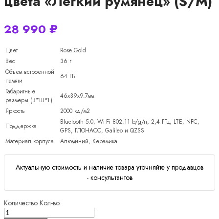
цвета «Легкий румянец» (S/M)
28 990
₽
Цвет
Rose Gold
Вес
36 г
Объем встроенной
64 ГБ
памяти
Габаритные
46х39х9.7мм
размеры (В*Ш*Г)
Яркость
2000 кд/м2
Bluetooth 5.0; Wi-Fi 802.11 b/g/n, 2,4 ГГц; LTE; NFC;
Поддержка
GPS, ГЛОНАСС, Galileo и QZSS
Материал корпуса
Алюминий, Керамика
Актуальную стоимость и наличие товара уточняйте у продавцов
- консультантов
Количество
Кол-во