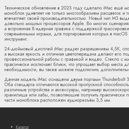
Техническое обновление в 2023 году сделало iMac ещё м
моноблок удивляет не только многообразием расцветок и 
впечатляет своей производительностью. Новый чип M3 вы
довольно мощных процессоров Apple. Во многих сценариях
а встроенная 8-ядерная графика с поддержкой трассировки
современными играми, для портирования которых в macOS
инструмент.
24-дюймовый дисплей iMac радует разрешением 4,5K, спо
а высокая яркость и отличная цветопередача делают его 
профессиональной работы с графикой и видео. Стекло с м
практически исключает блики, что упрощает выбор места 
необходимости, вы также можете подключить дополнитель
Данная модель iMac оснащена двумя портами Thunderbolt 
Оба стандарта отличаются высокой пропускной способност
различные устройства и аксессуары, например высокоскор
хранилища или хабы, позволяющие получить практически 
части моноблока расположен аудиоразъём 3,5 мм.
Каталог