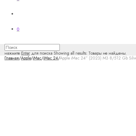
0
нажмите
Enter
для поиска
Showing all results:
Товары не найдены.
Главная
/
Apple
/
iMac
/
iMac 24
/
Apple iMac 24” (2023) M3 8/512 Gb Silv