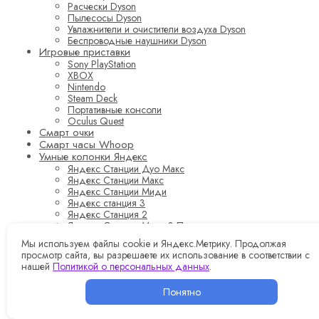
Расчески Dyson
Пылесосы Dyson
Увлажнители и очистители воздуха Dyson
Беспроводные наушники Dyson
Игровые приставки
Sony PlayStation
XBOX
Nintendo
Steam Deck
Портативные консоли
Oculus Quest
Смарт очки
Смарт часы Whoop
Умные колонки Яндекс
Яндекс Станции Дуо Макс
Яндекс Станции Макс
Яндекс Станции Миди
Яндекс станция 3
Яндекс Станция 2
Яндекс Станция Мини 3 Про
Яндекс Станция Мини 3
Мы используем файлы cookie и Яндекс.Метрику. Продолжая
Яндекс Станции Мини (с часами)
просмотр сайта, вы разрешаете их использование в соответствии с
Яндекс Станции Лайт 2
нашей
Политикой о персональных данных
.
Яндекс Станции Мини (без часов)
Яндекс Станции Лайт
Понятно
Фото и Видео
Фотоаппараты
Экшн-камеры