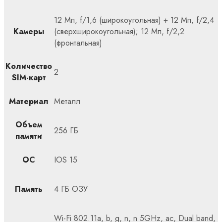
12 Мп, f/1,6 (широкоугольная) + 12 Мп, f/2,4
Камеры
(сверхширокоугольная); 12 Мп, f/2,2
(фронтальная)
Количество
2
SIM-карт
Материал
Металл
Объем
256 ГБ
памяти
ОС
IOS 15
Память
4 ГБ ОЗУ
Wi-Fi 802.11a, b, g, n, n 5GHz, ac, Dual band,