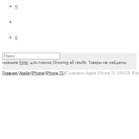
0
0
нажмите
Enter
для поиска
Showing all results:
Товары не найдены.
Главная
/
Apple
/
iPhone
/
iPhone 13
/
Смартфон Apple iPhone 13 256GB Bla