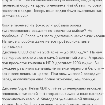
перевести фокус на другого человека или объект, который
появился в кадре. Теперь ваши видео будут смотреться как
настоящее кино.
Хотите переместить фокус или добавить эффект
художественного размытия по окончании съёмки? Не
проблема. С iPhone для этого достаточно нескольких касани
На такое способны даже не все профессиональные
кинокамеры.
Дисплей OLED стал на 28% ярче — до 800 кд/м². На нём
всё хорошо видно даже в самый солнечный день. А яркость
при просмотре контента в HDR достигает 1200 кд/м². Вы
сможете различить мельчайшие оттенки чёрного и белого —
как и всех остальных цветов. При этом дисплей расходует
заряд аккумулятора ещё более экономно, чем прежде.
Дисплей Super Retina XDR отличается невероятно высокой
плотностью пикселей — фотографии, видео и текст выглядят
поразительно чётко. А благодаря уменьшенной площади
камеры TrueDepth на дисплее теперь больше места для