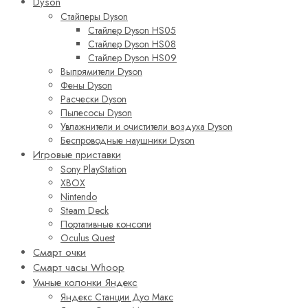
Dyson
Стайлеры Dyson
Стайлер Dyson HS05
Стайлер Dyson HS08
Стайлер Dyson HS09
Выпрямители Dyson
Фены Dyson
Расчески Dyson
Пылесосы Dyson
Увлажнители и очистители воздуха Dyson
Беспроводные наушники Dyson
Игровые приставки
Sony PlayStation
XBOX
Nintendo
Steam Deck
Портативные консоли
Oculus Quest
Смарт очки
Смарт часы Whoop
Умные колонки Яндекс
Яндекс Станции Дуо Макс