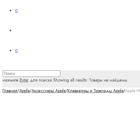
0
0
нажмите
Enter
для поиска
Showing all results:
Товары не найдены.
Главная
/
Apple
/
Аксессуары Apple
/
Клавиатуры и Трэкпады Apple
/
Apple M