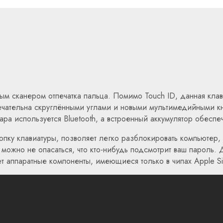
ым сканером отпечатка пальца. Помимо Touch ID, данная кла
ечательна скруглёнными углами и новыми мультимедийными кн
ра используется Bluetooth, а встроенный аккумулятор обеспе
опку клавиатуры, позволяет легко разблокировать компьютер,
 можно не опасаться, что кто-нибудь подсмотрит ваш пароль. 
 аппаратные компоненты, имеющиеся только в чипах Apple Sil