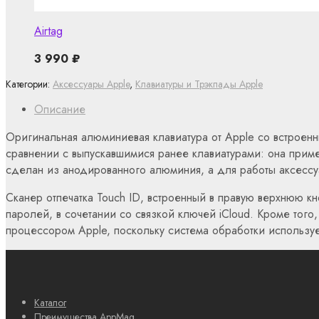
Airtag
3 990
₽
Категории:
Аксессуары Apple
,
Клавиатуры и Трэкпады Apple
Описание
Оригинальная алюминиевая клавиатура от Apple со встроенн
сравнении с выпускавшимися ранее клавиатурами: она прим
сделан из анодированного алюминия, а для работы аксессуа
Сканер отпечатка Touch ID, встроенный в правую верхнюю кн
паролей, в сочетании со связкой ключей iCloud. Кроме того,
процессором Apple, поскольку система обработки использует
Каталог
Преимущества AppMag