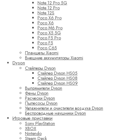
Note 12 Pro 5G
Note 12 Pro
Note 12S
Poco X6 Pro
Poco X6
Poco M6 Pro
Poco X5 5G
Poco F5 Pro
Poco F5
Poco C65
Планшеты Xiaomi
Внешние аккумуляторы Xiaomi
Dyson
Стайлеры Dyson
Стайлер Dyson HS05
Стайлер Dyson HS08
Стайлер Dyson HS09
Выпрямители Dyson
Фены Dyson
Расчески Dyson
Пылесосы Dyson
Увлажнители и очистители воздуха Dyson
Беспроводные наушники Dyson
Игровые приставки
Sony PlayStation
XBOX
Nintendo
Steam Deck