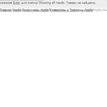
нажмите
Enter
для поиска
Showing all results:
Товары не найдены.
Главная
/
Apple
/
Аксессуары Apple
/
Клавиатуры и Трэкпады Apple
/
Apple Ma