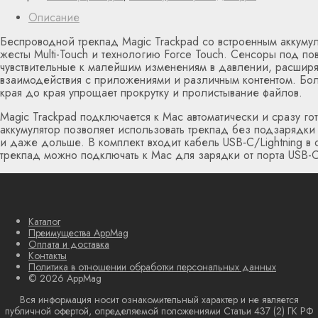
Описание
Беспроводной трекпад Magic Trackpad со встроенным аккуму
жесты Multi-Touch и технологию Force Touch. Сенсоры под по
чувствительные к малейшим изменениям в давлении, расшир
взаимодействия с приложениями и различным контентом. Боль
края до края упрощает прокрутку и пролистывание файлов.
Magic Trackpad подключается к Mac автоматически и сразу го
аккумулятор позволяет использовать трекпад без подзарядки
и даже дольше. В комплект входит кабель USB‑C/Lightning в
трекпад можно подключать к Mac для зарядки от порта USB-C
Каталог
Преимущества AppMag
Оплата и доставка
Контакты
Политика в отношении обработки персональных данных
© 2026 AppMag
Вся информация носит ознакомительный характер и не является
публичной офертой, определяемой положениями Статьи 437 (2) ГК РФ