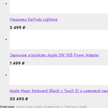
Наушники EarPods Lightning
2 499
₽
Зарядное устройство Apple 5W USB Power Adapter
1 499
₽
Apple Magic Keyboard (Black) с Touch ID и цифровой па
20 490
₽
Категории:
Аксессуары Apple
,
Клавиатуры и Трэкпады Apple