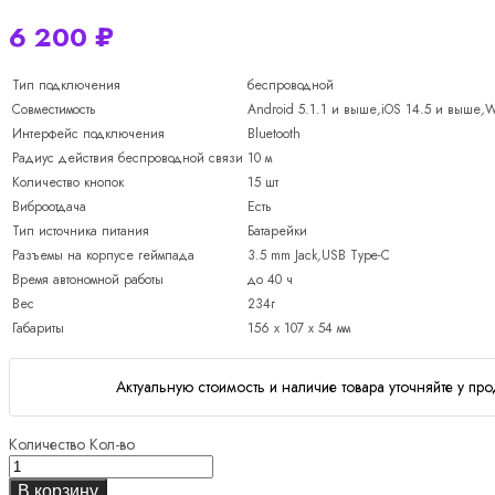
6 200
₽
Тип подключения
беспроводной
Совместимость
Android 5.1.1 и выше
,
iOS 14.5 и выше
,
W
Интерфейс подключения
Bluetooth
Радиус действия беспроводной связи
10 м
Количество кнопок
15 шт
Виброотдача
Есть
Тип источника питания
Батарейки
Разъемы на корпусе геймпада
3.5 mm Jack
,
USB Type-C
Время автономной работы
до 40 ч
Вес
234г
Габариты
156 x 107 x 54 мм
Актуальную стоимость и наличие товара уточняйте у про
Количество
Кол-во
В корзину