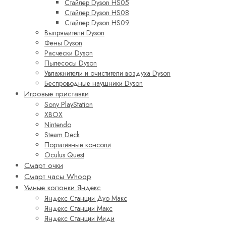
Стайлер Dyson HS05
Стайлер Dyson HS08
Стайлер Dyson HS09
Выпрямители Dyson
Фены Dyson
Расчески Dyson
Пылесосы Dyson
Увлажнители и очистители воздуха Dyson
Беспроводные наушники Dyson
Игровые приставки
Sony PlayStation
XBOX
Nintendo
Steam Deck
Портативные консоли
Oculus Quest
Смарт очки
Смарт часы Whoop
Умные колонки Яндекс
Яндекс Станции Дуо Макс
Яндекс Станции Макс
Яндекс Станции Миди