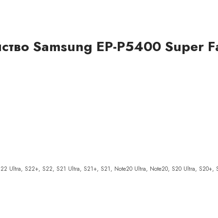
тво Samsung EP-P5400 Super Fas
 S22 Ultra, S22+, S22, S21 Ultra, S21+, S21, Note20 Ultra, Note20, S20 Ultra, S20+