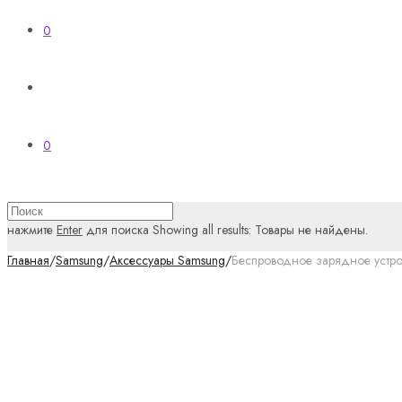
0
0
нажмите
Enter
для поиска
Showing all results:
Товары не найдены.
Главная
/
Samsung
/
Аксессуары Samsung
/
Беспроводное зарядное устрой