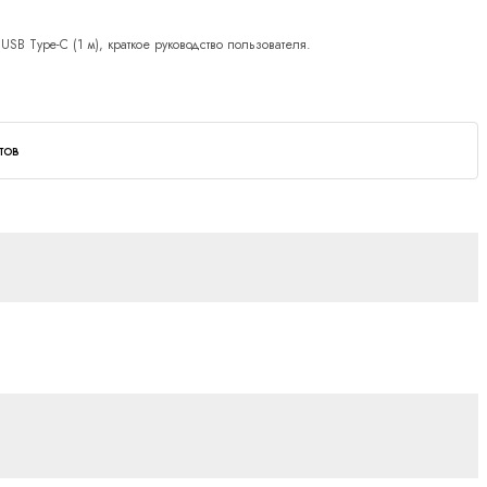
SB Type-C (1 м), краткое руководство пользователя.
тов