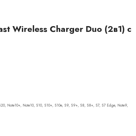
t Wireless Charger Duo (2в1) с
, S20, Note10+, Note10, S10, S10+, S10e, S9, S9+, S8, S8+, S7, S7 Edge, Note9,