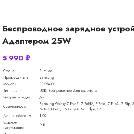
Беспроводное зарядное устройс
Адаптером 25W
5 990
₽
Страна
Вьетнам
Производитель
Samsung
Модель
EP-P5400
Тип питания
USB, Беспроводное Для смартфона
Быстрая зарядка
Да
Samsung Galaxy Z Fold3, Z Fold2, Z Fold, Z Flip3, Z Flip,
Совместимость
Note8, Note5, S6 Edge+, S6 Edge, S6.
Длина кабеля, м
1.00
Входное
9 В
напряжение