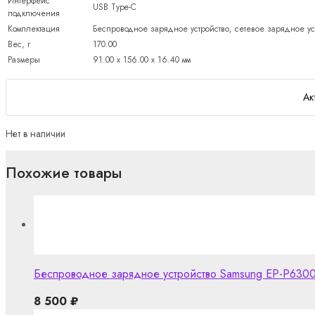
Интерфейс
USB Type-C
подключения
Комплектация
Беспроводное зарядное устройство, сетевое зарядное уст
Вес, г
170.00
Размеры
91.00 х 156.00 х 16.40 мм
Ак
Нет в наличии
Похожие товары
Беспроводное зарядное устройство Samsung EP-P6300 S
8 500
₽