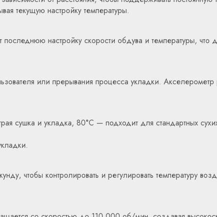
зывая текущую настройку температуры.
т последнюю настройку скорости обдува и температуры, что
ользователя или прерывания процесса укладки. Акселерометр 
страя сушка и укладка, 80°C — подходит для стандартных су
укладки.
кунду, чтобы контролировать и регулировать температуру воз
ащается со скоростью до 110 000 об/мин, создавая высокос