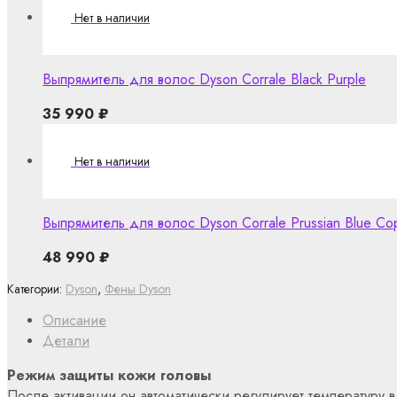
Выпрямитель для волос Dyson Corrale Black Purple
35 990
₽
Выпрямитель для волос Dyson Corrale Prussian Blue Co
48 990
₽
Категории:
Dyson
,
Фены Dyson
Описание
Детали
Режим защиты кожи головы
После активации он автоматически регулирует температуру 