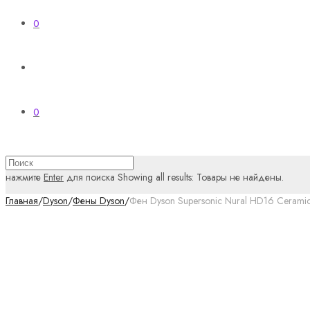
0
0
нажмите
Enter
для поиска
Showing all results:
Товары не найдены.
Главная
/
Dyson
/
Фены Dyson
/
Фен Dyson Supersonic Nural HD16 Ceramic