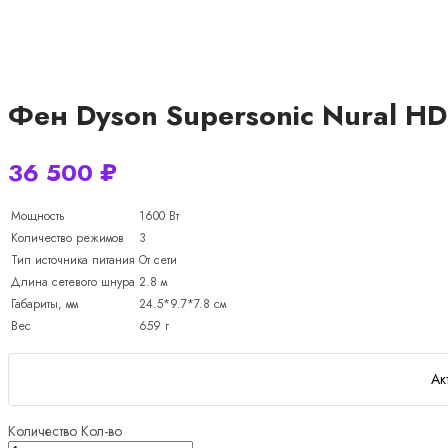
Фен Dyson Supersonic Nural HD
36 500
₽
Мощность
1600 Вт
Количество режимов
3
Тип источника питания
От сети
Длина сетевого шнура
2.8 м
Габариты, мм
24.5*9.7*7.8
см
Вес
659 г
Ак
Количество
Кол-во