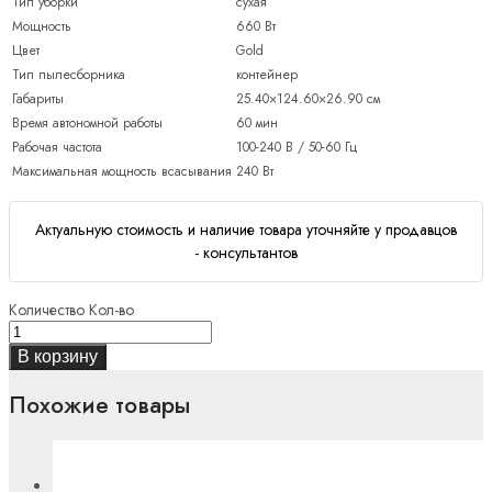
Тип уборки
сухая
Мощность
660 Вт
Цвет
Gold
Тип пылесборника
контейнер
Габариты
25.40×124.60×26.90 см
Время автономной работы
60 мин
Рабочая частота
100-240 В / 50-60 Гц
Максимальная мощность всасывания
240 Вт
Актуальную стоимость и наличие товара уточняйте у продавцов
- консультантов
Количество
Кол-во
В корзину
Похожие товары