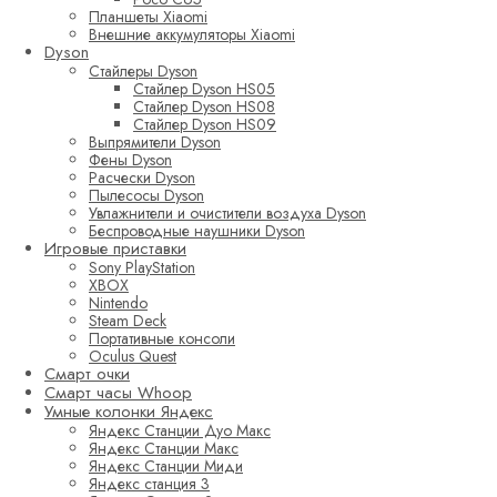
Планшеты Xiaomi
Внешние аккумуляторы Xiaomi
Dyson
Стайлеры Dyson
Стайлер Dyson HS05
Стайлер Dyson HS08
Стайлер Dyson HS09
Выпрямители Dyson
Фены Dyson
Расчески Dyson
Пылесосы Dyson
Увлажнители и очистители воздуха Dyson
Беспроводные наушники Dyson
Игровые приставки
Sony PlayStation
XBOX
Nintendo
Steam Deck
Портативные консоли
Oculus Quest
Смарт очки
Смарт часы Whoop
Умные колонки Яндекс
Яндекс Станции Дуо Макс
Яндекс Станции Макс
Яндекс Станции Миди
Яндекс станция 3