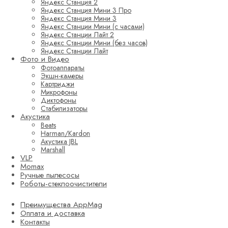
Яндекс Станция 2
Яндекс Станция Мини 3 Про
Яндекс Станция Мини 3
Яндекс Станции Мини (с часами)
Яндекс Станции Лайт 2
Яндекс Станции Мини (без часов)
Яндекс Станции Лайт
Фото и Видео
Фотоаппараты
Экшн-камеры
Картриджи
Микрофоны
Диктофоны
Стабилизаторы
Акустика
Beats
Harman/Kardon
Акустика JBL
Marshall
VLP
Momax
Ручные пылесосы
Роботы-стеклоочистители
Преимущества AppMag
Оплата и доставка
Контакты