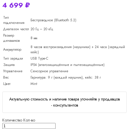
4 699
₽
Тип
Беспроводное (Bluetooth 5.2)
подключения
Диапазон частот
20 Гц – 20 кГц
Размер
8 мм
динамиков
8 часов воспроизведения (наушники) + 24 часа (зарядный
Аккумулятор
кейс)
Тип зарядки
USB Type-C
Защита
IP54 (влагозащищённые и пылезащищённые)
Управление
Сенсорное управление
Вес
Гарнитура: 9 г (каждый наушник), кейс: 38 г
Цвет
Mint
Актуальную стоимость и наличие товара уточняйте у продавцов
- консультантов
Количество
Кол-во