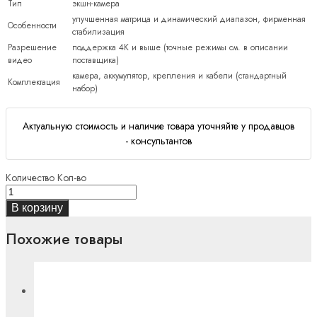
Тип
экшн-камера
улучшенная матрица и динамический диапазон, фирменная
Особенности
стабилизация
Разрешение
поддержка 4K и выше (точные режимы см. в описании
видео
поставщика)
камера, аккумулятор, крепления и кабели (стандартный
Комплектация
набор)
Актуальную стоимость и наличие товара уточняйте у продавцов
- консультантов
Количество
Кол-во
В корзину
Похожие товары