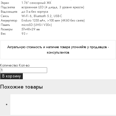
Экран
1.76″ сенсорный ЖК
Подсветка
встроенная LED (4 диода, 3 уровня яркости)
Водозащита
до 5 м без корпуса
Связь
Wi-Fi 6, Bluetooth 5.2, USB-C
Аккумулятор
Enduro 1255 мАч, >100 мин (4K60 без света)
Память
microSD (UHS-I V30+)
Размеры
57×48×29 мм
Вес
93 г
Актуальную стоимость и наличие товара уточняйте у продавцов -
консультантов
Количество
Кол-во
В корзину
Похожие товары