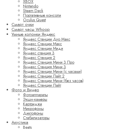
XBOX
Nintendo
Steam Deck
Портативные консоли
Oculus Quest
Смарт очки
Смарт часы Whoop
Умные колонки Яндекс
Яндекс Станции Дуо Макс
Яндекс Станции Макс
Яндекс Станции Миди
Яндекс станция 3
Яндекс Станция 2
Яндекс Станция Мини 3 Про
Яндекс Станция Мини 3
Яндекс Станции Мини (с часами)
Яндекс Станции Лайт 2
Яндекс Станции Мини (без часов)
Яндекс Станции Лайт
Фото и Видео
Фотоаппараты
Экшн-камеры
Картриджи
Микрофоны
Диктофоны
Стабилизаторы
Акустика
Beats