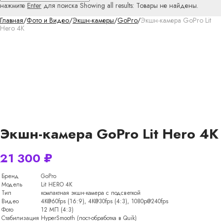
нажмите
Enter
для поиска
Showing all results:
Товары не найдены.
Главная
/
Фото и Видео
/
Экшн-камеры
/
GoPro
/
Экшн-камера GoPro Lit
Hero 4K
Экшн-камера GoPro Lit Hero 4K
21 300
₽
Бренд
GoPro
Модель
Lit HERO 4K
Тип
компактная экшн-камера с подсветкой
Видео
4K@60fps (16:9), 4K@30fps (4:3), 1080p@240fps
Фото
12 МП (4:3)
Стабилизация
HyperSmooth (пост-обработка в Quik)