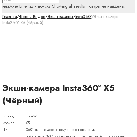
нажмите
Enter
для поиска
Showing all results:
Товары не найдены.
Главная
/
Фото и Видео
/
Экшн-камеры
/
Insta360°
/
Экшн-камера
Insta360° X5 (Чёрный)
Экшн-камера Insta360° X5
(Чёрный)
Бренд
Insta360
Модель
X5
Тип
360° экшн-камера следующего поколения
поддержка 360° видео высокого разрешения, продвинутая