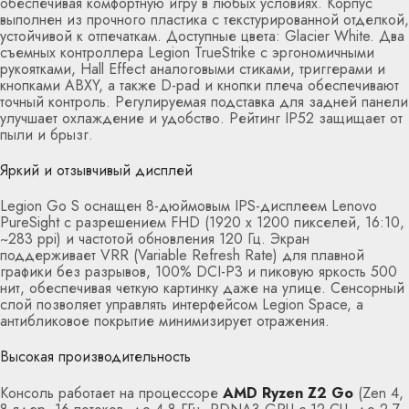
обеспечивая комфортную игру в любых условиях. Корпус
выполнен из прочного пластика с текстурированной отделкой,
устойчивой к отпечаткам. Доступные цвета: Glacier White. Два
съемных контроллера Legion TrueStrike с эргономичными
рукоятками, Hall Effect аналоговыми стиками, триггерами и
кнопками ABXY, а также D-pad и кнопки плеча обеспечивают
точный контроль. Регулируемая подставка для задней панели
улучшает охлаждение и удобство. Рейтинг IP52 защищает от
пыли и брызг.
Яркий и отзывчивый дисплей
Legion Go S оснащен 8-дюймовым IPS-дисплеем Lenovo
PureSight с разрешением FHD (1920 x 1200 пикселей, 16:10,
~283 ppi) и частотой обновления 120 Гц. Экран
поддерживает VRR (Variable Refresh Rate) для плавной
графики без разрывов, 100% DCI-P3 и пиковую яркость 500
нит, обеспечивая четкую картинку даже на улице. Сенсорный
слой позволяет управлять интерфейсом Legion Space, а
антибликовое покрытие минимизирует отражения.
Высокая производительность
Консоль работает на процессоре
AMD Ryzen Z2 Go
(Zen 4,