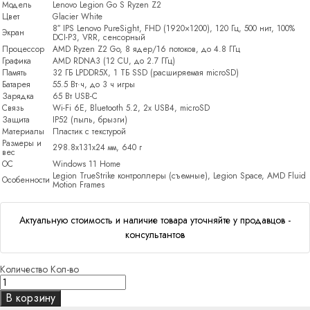
Модель
Lenovo Legion Go S Ryzen Z2
Цвет
Glacier White
8″ IPS Lenovo PureSight, FHD (1920×1200), 120 Гц, 500 нит, 100%
Экран
DCI-P3, VRR, сенсорный
Процессор
AMD Ryzen Z2 Go, 8 ядер/16 потоков, до 4.8 ГГц
Графика
AMD RDNA3 (12 CU, до 2.7 ГГц)
Память
32 ГБ LPDDR5X, 1 ТБ SSD (расширяемая microSD)
Батарея
55.5 Вт·ч, до 3 ч игры
Зарядка
65 Вт USB-C
Связь
Wi-Fi 6E, Bluetooth 5.2, 2x USB4, microSD
Защита
IP52 (пыль, брызги)
Материалы
Пластик с текстурой
Размеры и
298.8x131x24 мм, 640 г
вес
ОС
Windows 11 Home
Legion TrueStrike контроллеры (съемные), Legion Space, AMD Fluid
Особенности
Motion Frames
Актуальную стоимость и наличие товара уточняйте у продавцов -
консультантов
Количество
Кол-во
В корзину