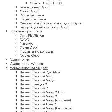
Стайлер Dyson HS09
Выпрямители Dyson
Фены Dyson
Расчески Dyson
Пылесосы Dyson
Увлажнители и очистители воздуха Dyson
Беспроводные наушники Dyson
Игровые приставки
Sony PlayStation
XBOX
Nintendo
Steam Deck
Портативные консоли
Oculus Quest
Смарт очки
Смарт часы Whoop
Умные колонки Яндекс
Яндекс Станции Дуо Макс
Яндекс Станции Макс
Яндекс Станции Миди
Яндекс станция 3
Яндекс Станция 2
Яндекс Станция Мини 3 Про
Яндекс Станция Мини 3
Яндекс Станции Мини (с часами)
Яндекс Станции Лайт 2
Яндекс Станции Мини (без часов)