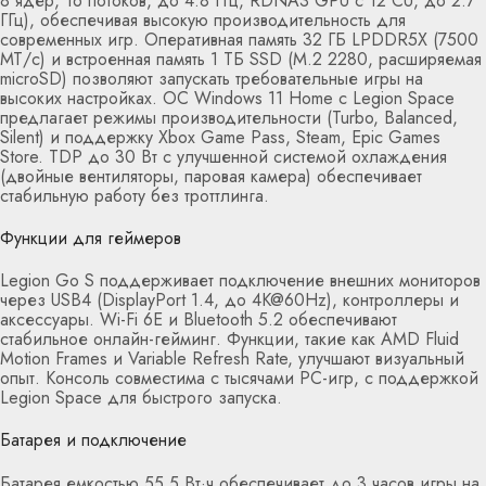
8 ядер, 16 потоков, до 4.8 ГГц, RDNA3 GPU с 12 CU, до 2.7
ГГц), обеспечивая высокую производительность для
современных игр. Оперативная память 32 ГБ LPDDR5X (7500
МТ/с) и встроенная память 1 ТБ SSD (M.2 2280, расширяемая
microSD) позволяют запускать требовательные игры на
высоких настройках. ОС Windows 11 Home с Legion Space
предлагает режимы производительности (Turbo, Balanced,
Silent) и поддержку Xbox Game Pass, Steam, Epic Games
Store. TDP до 30 Вт с улучшенной системой охлаждения
(двойные вентиляторы, паровая камера) обеспечивает
стабильную работу без троттлинга.
Функции для геймеров
Legion Go S поддерживает подключение внешних мониторов
через USB4 (DisplayPort 1.4, до 4K@60Hz), контроллеры и
аксессуары. Wi-Fi 6E и Bluetooth 5.2 обеспечивают
стабильное онлайн-гейминг. Функции, такие как AMD Fluid
Motion Frames и Variable Refresh Rate, улучшают визуальный
опыт. Консоль совместима с тысячами PC-игр, с поддержкой
Legion Space для быстрого запуска.
Батарея и подключение
Батарея емкостью 55.5 Вт·ч обеспечивает до 3 часов игры на