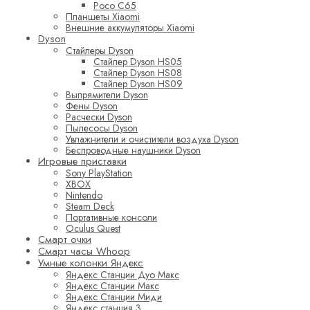
Poco C65
Планшеты Xiaomi
Внешние аккумуляторы Xiaomi
Dyson
Стайлеры Dyson
Стайлер Dyson HS05
Стайлер Dyson HS08
Стайлер Dyson HS09
Выпрямители Dyson
Фены Dyson
Расчески Dyson
Пылесосы Dyson
Увлажнители и очистители воздуха Dyson
Беспроводные наушники Dyson
Игровые приставки
Sony PlayStation
XBOX
Nintendo
Steam Deck
Портативные консоли
Oculus Quest
Смарт очки
Смарт часы Whoop
Умные колонки Яндекс
Яндекс Станции Дуо Макс
Яндекс Станции Макс
Яндекс Станции Миди
Яндекс станция 3