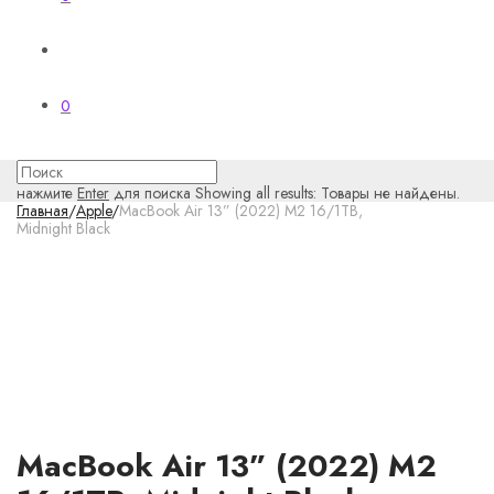
0
нажмите
Enter
для поиска
Showing all results:
Товары не найдены.
Главная
/
Apple
/
MacBook Air 13” (2022) M2 16/1TB,
Midnight Black
MacBook Air 13” (2022) M2