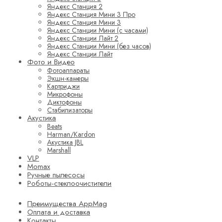
Яндекс Станция 2
Яндекс Станция Мини 3 Про
Яндекс Станция Мини 3
Яндекс Станции Мини (с часами)
Яндекс Станции Лайт 2
Яндекс Станции Мини (без часов)
Яндекс Станции Лайт
Фото и Видео
Фотоаппараты
Экшн-камеры
Картриджи
Микрофоны
Диктофоны
Стабилизаторы
Акустика
Beats
Harman/Kardon
Акустика JBL
Marshall
VLP
Momax
Ручные пылесосы
Роботы-стеклоочистители
Преимущества AppMag
Оплата и доставка
Контакты