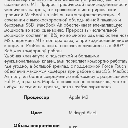
сравнении с M1. Прирост графической производительности
увеличился на треть, а в сравнении с интегрированной
графикой MacBook на Intel он кажется фантастическим. В
сочетании с высокоскоростной объединённой памятью и
быстрыми SSD, MacBook Air обеспечивает впечатляющую
мощность во всех сценариях. Прирост вычислительной
мощности составляет 18%, но во многих задачах более нов
М2 опережает M1 в полтора раза, а при кодировании виде
в формате ProRes разница составляет внушительные 300%.
Всё для комфортной работы
Удобная клавиатура с подсветкой и большими
функциональными клавишами позволяет комфортно работать
где угодно, а большой трекпад с поддержкой Force Touch
обеспечит максимум комфорта при работе с macOS. MacBo
Air получил более современную веб-камеру с разрешение
Full HD, а разъём MagSafe позволит не переживать, что кто-
нибудь наступит на провод, пока ноутбук заряжается.
Процессор
Apple M2
Цвет
Midnight Black
Объем оперативной