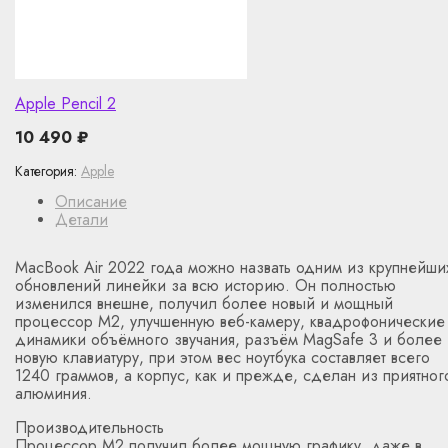
Apple Pencil 2
10 490
₽
Категория:
Apple
Описание
Детали
MacBook Air 2022 года можно назвать одним из крупнейши
обновлений линейки за всю историю. Он полностью
изменился внешне, получил более новый и мощный
процессор M2, улучшенную веб-камеру, квадрофонические
динамики объёмного звучания, разъём MagSafe 3 и более
новую клавиатуру, при этом вес ноутбука составляет всего
1240 граммов, а корпус, как и прежде, сделан из приятног
алюминия.
Производительность
Процессор M2 получил более мощную графику, даже в