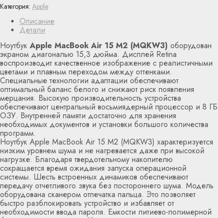
Категория:
Apple
Описание
Детали
Ноутбук
Apple MacBook Air 15 M2 (MQKW3)
оборудован
экраном диагональю 15,3 дюйма. Дисплей Retina
воспроизводит качественное изображение с реалистичными
цветами и плавным переходом между оттенками.
Специальные технологии адаптации обеспечивают
оптимальный баланс белого и снижают риск появления
мерцания. Высокую производительность устройства
обеспечивают центральный восьмиядерный процессор и 8 ГБ
ОЗУ. Внутренней памяти достаточно для хранения
необходимых документов и установки большого количества
программ.
Ноутбук Apple MacBook Air 15 M2 (MQKW3) характеризуется
низким уровнем шума и не нагревается даже при высокой
нагрузке. Благодаря твердотельному накопителю
сокращается время ожидания запуска операционной
системы. Шесть встроенных динамиков обеспечивают
передачу отчетливого звука без постороннего шума. Модель
оборудована сканером отпечатка пальца. Это позволяет
быстро разблокировать устройство и избавляет от
необходимости ввода пароля. Емкости литиево-полимерной