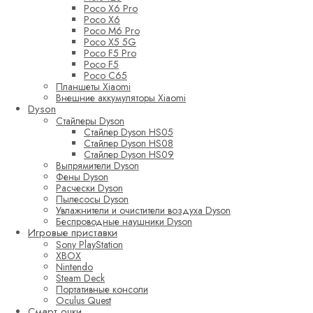
Poco X6 Pro
Poco X6
Poco M6 Pro
Poco X5 5G
Poco F5 Pro
Poco F5
Poco C65
Планшеты Xiaomi
Внешние аккумуляторы Xiaomi
Dyson
Стайлеры Dyson
Стайлер Dyson HS05
Стайлер Dyson HS08
Стайлер Dyson HS09
Выпрямители Dyson
Фены Dyson
Расчески Dyson
Пылесосы Dyson
Увлажнители и очистители воздуха Dyson
Беспроводные наушники Dyson
Игровые приставки
Sony PlayStation
XBOX
Nintendo
Steam Deck
Портативные консоли
Oculus Quest
Смарт очки