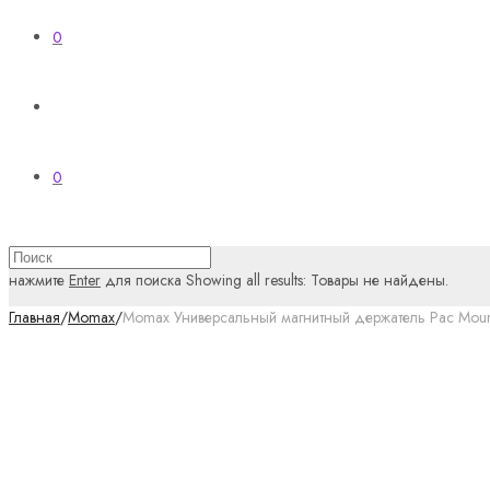
0
0
нажмите
Enter
для поиска
Showing all results:
Товары не найдены.
Главная
/
Momax
/
Momax Универсальный магнитный держатель Pac Mou