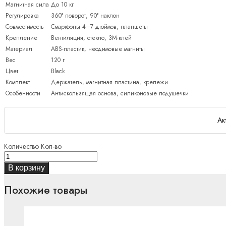
Магнитная сила
До 10 кг
Регулировка
360° поворот, 90° наклон
Совместимость
Смартфоны 4–7 дюймов, планшеты
Крепление
Вентиляция, стекло, 3M-клей
Материал
ABS-пластик, неодимовые магниты
Вес
120 г
Цвет
Black
Комплект
Держатель, магнитная пластина, крепежи
Особенности
Антискользящая основа, силиконовые подушечки
Ак
Количество
Кол-во
В корзину
Похожие товары