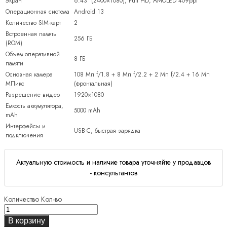
Экран
6.43″ (2400×1080), Full HD, AMOLED 409ppi
Операционная система
Android 13
Количество SIM-карт
2
Встроенная память
256 ГБ
(ROM)
Объем оперативной
8 ГБ
памяти
Основная камера
108 Мп f/1.8 + 8 Мп f/2.2 + 2 Мп f/2.4 + 16 Мп
МПикс
(фронтальная)
Разрешение видео
1920×1080
Емкость аккумулятора,
5000 mAh
mAh
Интерфейсы и
USB-C, быстрая зарядка
подключения
Актуальную стоимость и наличие товара уточняйте у продавцов
- консультантов
Количество
Кол-во
В корзину