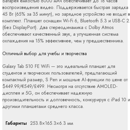
Батарея емкостью 8000 мАч обеспечивает до 18 часов
воспроизведения видео. Поддерживается быстрая зарядка
45 Вт (65% за 35 минут), но зарядное устройство не входит в
комплект. Планшет оснащен Wi-Fi 6, Bluetooth 5.3 и USB-C 2
(без DisplayPort). Два стереодинамика с Dolby Atmos
обеспечивают качественный звук, а улучшенная система
охлаждения на 15% эффективнее, чем у предшественника.
Отличный выбор для учебы и творчества
Galaxy Tab S10 FE WiFi — это идеальный планшет для
студентов и творческих пользователей, предлагающий
компактный размер, S Pen и мощные AI-функции по цене от
$449.99/€549/£499. Несмотря на отсутствие AMOLED-
дисплея и 5G, он обеспечивает надежную
производительность и долговечность, конкурируя с iPad 10 
другими планшетами среднего класса.
Габариты
253.8×165.3×6.3 мм