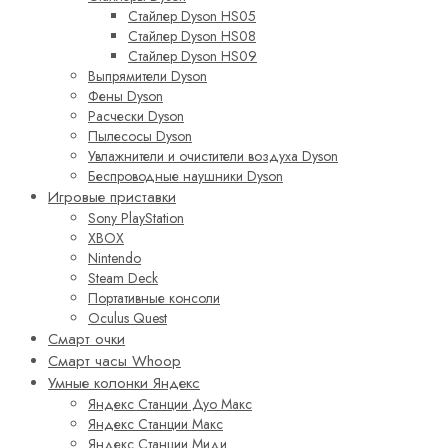
Стайлер Dyson HS05
Стайлер Dyson HS08
Стайлер Dyson HS09
Выпрямители Dyson
Фены Dyson
Расчески Dyson
Пылесосы Dyson
Увлажнители и очистители воздуха Dyson
Беспроводные наушники Dyson
Игровые приставки
Sony PlayStation
XBOX
Nintendo
Steam Deck
Портативные консоли
Oculus Quest
Смарт очки
Смарт часы Whoop
Умные колонки Яндекс
Яндекс Станции Дуо Макс
Яндекс Станции Макс
Яндекс Станции Миди