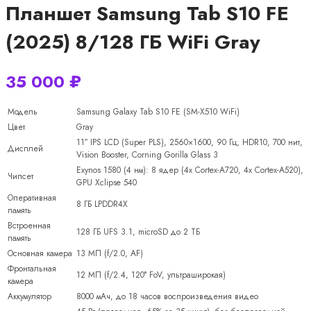
Планшет Samsung Tab S10 FE
(2025) 8/128 ГБ WiFi Gray
35 000
₽
Модель
Samsung Galaxy Tab S10 FE (SM-X510 WiFi)
Цвет
Gray
11″ IPS LCD (Super PLS), 2560×1600, 90 Гц, HDR10, 700 нит,
Дисплей
Vision Booster, Corning Gorilla Glass 3
Exynos 1580 (4 нм): 8 ядер (4x Cortex-A720, 4x Cortex-A520),
Чипсет
GPU Xclipse 540
Оперативная
8 ГБ LPDDR4X
память
Встроенная
128 ГБ UFS 3.1, microSD до 2 ТБ
память
Основная камера
13 МП (f/2.0, AF)
Фронтальная
12 МП (f/2.4, 120° FoV, ультраширокая)
камера
Аккумулятор
8000 мАч, до 18 часов воспроизведения видео