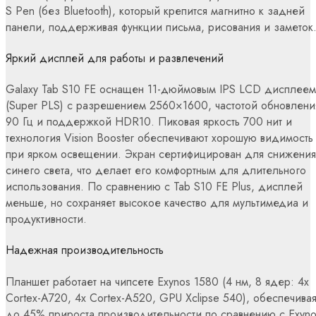
S Pen (без Bluetooth), который крепится магнитно к задней
панели, поддерживая функции письма, рисования и заметок
Яркий дисплей для работы и развлечений
Galaxy Tab S10 FE оснащен 11-дюймовым IPS LCD дисплеем
(Super PLS) с разрешением 2560×1600, частотой обновлени
90 Гц и поддержкой HDR10. Пиковая яркость 700 нит и
технология Vision Booster обеспечивают хорошую видимость
при ярком освещении. Экран сертифицирован для снижения
синего света, что делает его комфортным для длительного
использования. По сравнению с Tab S10 FE Plus, дисплей
меньше, но сохраняет высокое качество для мультимедиа и
продуктивности.
Надежная производительность
Планшет работает на чипсете Exynos 1580 (4 нм, 8 ядер: 4x
Cortex-A720, 4x Cortex-A520, GPU Xclipse 540), обеспечива
до 45% прироста производительности по сравнению с Exyno