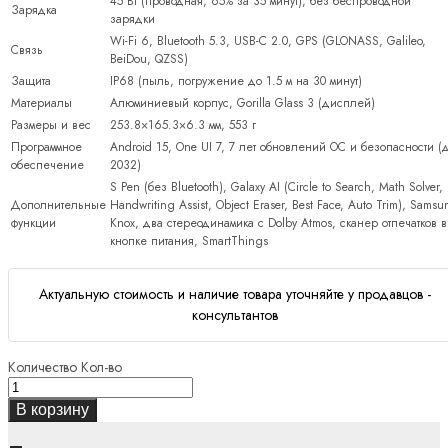
45 Вт (проводная, 65% за 35 минут), без беспроводной
Зарядка
зарядки
Wi-Fi 6, Bluetooth 5.3, USB-C 2.0, GPS (GLONASS, Galileo,
Связь
BeiDou, QZSS)
Защита
IP68 (пыль, погружение до 1.5 м на 30 минут)
Материалы
Алюминиевый корпус, Gorilla Glass 3 (дисплей)
Размеры и вес
253.8×165.3×6.3 мм, 553 г
Программное
Android 15, One UI 7, 7 лет обновлений ОС и безопасности (
обеспечение
2032)
S Pen (без Bluetooth), Galaxy AI (Circle to Search, Math Solver,
Дополнительные
Handwriting Assist, Object Eraser, Best Face, Auto Trim), Sams
функции
Knox, два стереодинамика с Dolby Atmos, сканер отпечатков в
кнопке питания, SmartThings
Актуальную стоимость и наличие товара уточняйте у продавцов -
консультантов
Количество
Кол-во
В корзину