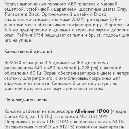
Корпус выполнен из прочного ABS-пластика с матовой
отделкой, устойчивой к царапинам. Доступные цвета: Gray,
Transparent Black. Эргономичный дизайн с D-pad,
аналоговыми стиками, кнопками ABXY, триггерами L/R и
кнопками меню обеспечивает комфортную игру. Встроенный
3.5 мм аудиоразъем и динамик с хорошим звуком дополня
опыт. Рейтинг IP54 защищает от пыли и брызг, подходя дл
игр на улице.
Качественный дисплей
RG35XX оснащена 3.5-дюймовым IPS-дисплеем с
разрешением 640 x 480 пикселей (~228 ppi) и частотой
обновления 60 Гц. Экран обеспечивает яркие цвета и четку
картинку для ретро-игр, с антибликовым покрытием для
видимости на солнце. Сенсорный слой отсутствует, но
дисплей идеален для эмуляции старых систем.
Производительность
Консоль работает на процессоре
Allwinner H700
(4 ядра
Cortex-A53, до 1.5 ГГц), с графикой Mali-G31 MP2.
Оперативная память 1 ГБ DDR4 и встроенная память 64 ГБ
(расширяемая microSD до 512 ГБ) позволяют эмулировать