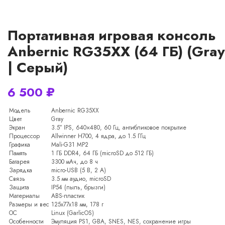
Портативная игровая консоль
Anbernic RG35XX (64 ГБ) (Gray
| Серый)
6 500
₽
Модель
Anbernic RG35XX
Цвет
Gray
Экран
3.5″ IPS, 640×480, 60 Гц, антибликовое покрытие
Процессор
Allwinner H700, 4 ядра, до 1.5 ГГц
Графика
Mali-G31 MP2
Память
1 ГБ DDR4, 64 ГБ (microSD до 512 ГБ)
Батарея
3300 мАч, до 8 ч
Зарядка
micro-USB (5 В, 2 А)
Связь
3.5 мм аудио, microSD
Защита
IP54 (пыль, брызги)
Материалы
ABS-пластик
Размеры и вес
125x77x18 мм, 178 г
ОС
Linux (GarlicOS)
Особенности
Эмуляция PS1, GBA, SNES, NES, сохранение игры