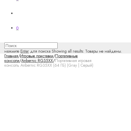
0
нажмите
Enter
для поиска
Showing all results:
Товары не найдены.
Главная
/
Игровые приставки
/
Портативные
консоли
/
Anbernic RG35XX
/
Портативная игровая
консоль Anbernic RG35XX (64 ГБ) (Gray | Серый)