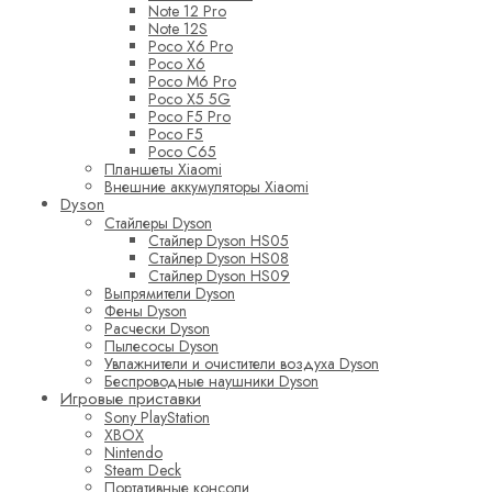
Note 12 Pro
Note 12S
Poco X6 Pro
Poco X6
Poco M6 Pro
Poco X5 5G
Poco F5 Pro
Poco F5
Poco C65
Планшеты Xiaomi
Внешние аккумуляторы Xiaomi
Dyson
Стайлеры Dyson
Стайлер Dyson HS05
Стайлер Dyson HS08
Стайлер Dyson HS09
Выпрямители Dyson
Фены Dyson
Расчески Dyson
Пылесосы Dyson
Увлажнители и очистители воздуха Dyson
Беспроводные наушники Dyson
Игровые приставки
Sony PlayStation
XBOX
Nintendo
Steam Deck
Портативные консоли