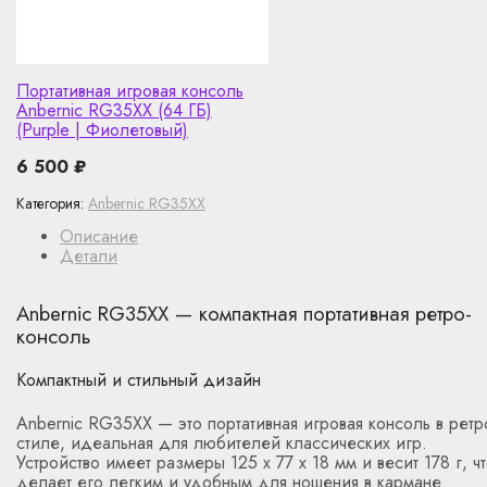
Портативная игровая консоль
Anbernic RG35XX (64 ГБ)
(Purple | Фиолетовый)
6 500
₽
Категория:
Anbernic RG35XX
Описание
Детали
Anbernic RG35XX — компактная портативная ретро-
консоль
Компактный и стильный дизайн
Anbernic RG35XX — это портативная игровая консоль в ретр
стиле, идеальная для любителей классических игр.
Устройство имеет размеры 125 x 77 x 18 мм и весит 178 г, ч
делает его легким и удобным для ношения в кармане.