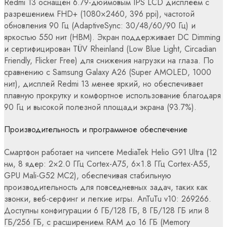
Redmi 13 оснащен 6.79-дюймовым IPS LCD дисплеем с
разрешением FHD+ (1080×2460, 396 ppi), частотой
обновления 90 Гц (AdaptiveSync: 30/48/60/90 Гц) и
яркостью 550 нит (HBM). Экран поддерживает DC Dimming
и сертифицирован TÜV Rheinland (Low Blue Light, Circadian
Friendly, Flicker Free) для снижения нагрузки на глаза. По
сравнению с Samsung Galaxy A26 (Super AMOLED, 1000
нит), дисплей Redmi 13 менее яркий, но обеспечивает
плавную прокрутку и комфортное использование благодаря
90 Гц и высокой полезной площади экрана (93.7%).
Производительность и программное обеспечение
Смартфон работает на чипсете MediaTek Helio G91 Ultra (12
нм, 8 ядер: 2×2.0 ГГц Cortex-A75, 6×1.8 ГГц Cortex-A55,
GPU Mali-G52 MC2), обеспечивая стабильную
производительность для повседневных задач, таких как
звонки, веб-серфинг и легкие игры. AnTuTu v10: 269266.
Доступны конфигурации 6 ГБ/128 ГБ, 8 ГБ/128 ГБ или 8
ГБ/256 ГБ, с расширением RAM до 16 ГБ (Memory