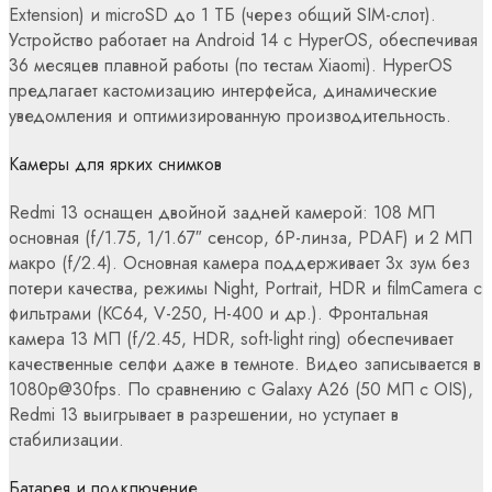
Extension) и microSD до 1 ТБ (через общий SIM-слот).
Устройство работает на Android 14 с HyperOS, обеспечивая
36 месяцев плавной работы (по тестам Xiaomi). HyperOS
предлагает кастомизацию интерфейса, динамические
уведомления и оптимизированную производительность.
Камеры для ярких снимков
Redmi 13 оснащен двойной задней камерой: 108 МП
основная (f/1.75, 1/1.67″ сенсор, 6P-линза, PDAF) и 2 МП
макро (f/2.4). Основная камера поддерживает 3x зум без
потери качества, режимы Night, Portrait, HDR и filmCamera с
фильтрами (KC64, V-250, H-400 и др.). Фронтальная
камера 13 МП (f/2.45, HDR, soft-light ring) обеспечивает
качественные селфи даже в темноте. Видео записывается в
1080p@30fps. По сравнению с Galaxy A26 (50 МП с OIS),
Redmi 13 выигрывает в разрешении, но уступает в
стабилизации.
Батарея и подключение