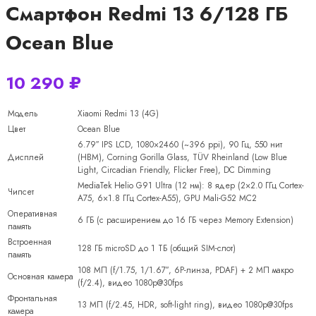
Смартфон Redmi 13 6/128 ГБ
Ocean Blue
10 290
₽
Модель
Xiaomi Redmi 13 (4G)
Цвет
Ocean Blue
6.79″ IPS LCD, 1080×2460 (~396 ppi), 90 Гц, 550 нит
Дисплей
(HBM), Corning Gorilla Glass, TÜV Rheinland (Low Blue
Light, Circadian Friendly, Flicker Free), DC Dimming
MediaTek Helio G91 Ultra (12 нм): 8 ядер (2×2.0 ГГц Cortex-
Чипсет
A75, 6×1.8 ГГц Cortex-A55), GPU Mali-G52 MC2
Оперативная
6 ГБ (с расширением до 16 ГБ через Memory Extension)
память
Встроенная
128 ГБ microSD до 1 ТБ (общий SIM-слот)
память
108 МП (f/1.75, 1/1.67″, 6P-линза, PDAF) + 2 МП макро
Основная камера
(f/2.4), видео 1080p@30fps
Фронтальная
13 МП (f/2.45, HDR, soft-light ring), видео 1080p@30fps
камера