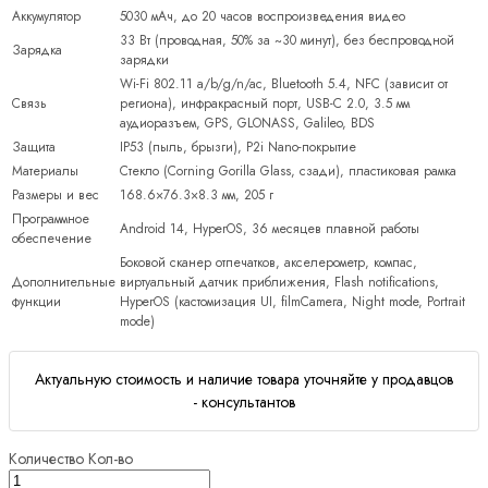
Аккумулятор
5030 мАч, до 20 часов воспроизведения видео
33 Вт (проводная, 50% за ~30 минут), без беспроводной
Зарядка
зарядки
Wi-Fi 802.11 a/b/g/n/ac, Bluetooth 5.4, NFC (зависит от
Связь
региона), инфракрасный порт, USB-C 2.0, 3.5 мм
аудиоразъем, GPS, GLONASS, Galileo, BDS
Защита
IP53 (пыль, брызги), P2i Nano-покрытие
Материалы
Стекло (Corning Gorilla Glass, сзади), пластиковая рамка
Размеры и вес
168.6×76.3×8.3 мм, 205 г
Программное
Android 14, HyperOS, 36 месяцев плавной работы
обеспечение
Боковой сканер отпечатков, акселерометр, компас,
Дополнительные
виртуальный датчик приближения, Flash notifications,
функции
HyperOS (кастомизация UI, filmCamera, Night mode, Portrait
mode)
Актуальную стоимость и наличие товара уточняйте у продавцов
- консультантов
Количество
Кол-во