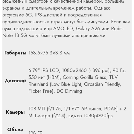
бюджетный смартфон с качественной камерой, большим
экраном и длительным временем работы. Однако
отсутствие 5G, IPS-дисплей и посредственная
производительность в играх могут быть минусами. Если вам
нужна водозащита или AMOLED, Galaxy A26 или Redmi
Note 13 5G могут быть лучшими альтернативами.
Габариты
168.6×76.3×8.3 мм
6.79" IPS LCD, 1080×2460 (~396 ppi), 90 Гц,
550 нит (HBM), Corning Gorilla Glass, TÜV
Дисплей
Rheinland (Low Blue Light, Circadian Friendly,
Flicker Free), DC Dimming
108 МП (f/1.75, 1/1.67", 6P-линза, PDAF) + 2
Камеры
МП макро (f/2.4), видео 1080p@30fps
Объем
128 ГБ