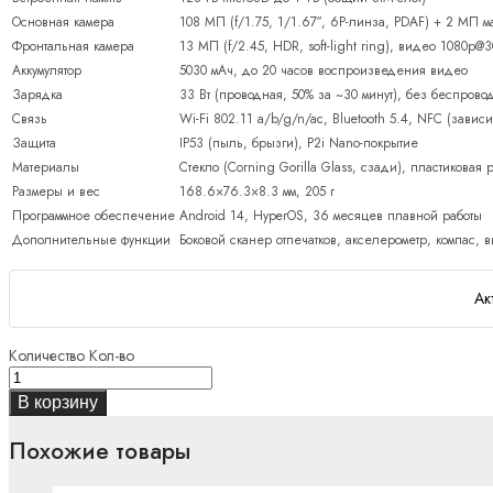
Основная камера
108 МП (f/1.75, 1/1.67″, 6P-линза, PDAF) + 2 МП м
Фронтальная камера
13 МП (f/2.45, HDR, soft-light ring), видео 1080p@3
Аккумулятор
5030 мАч, до 20 часов воспроизведения видео
Зарядка
33 Вт (проводная, 50% за ~30 минут), без беспров
Связь
Wi-Fi 802.11 a/b/g/n/ac, Bluetooth 5.4, NFC (завис
Защита
IP53 (пыль, брызги), P2i Nano-покрытие
Материалы
Стекло (Corning Gorilla Glass, сзади), пластиковая 
Размеры и вес
168.6×76.3×8.3 мм, 205 г
Программное обеспечение
Android 14, HyperOS, 36 месяцев плавной работы
Дополнительные функции
Боковой сканер отпечатков, акселерометр, компас, ви
Ак
Количество
Кол-во
В корзину
Похожие товары