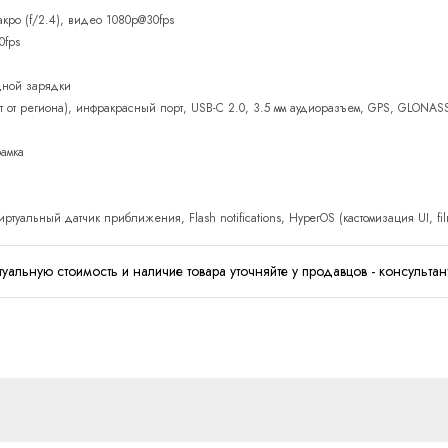
акро (f/2.4), видео 1080p@30fps
0fps
одной зарядки
ит от региона), инфракрасный порт, USB-C 2.0, 3.5 мм аудиоразъем, GPS, GLONASS
рамка
ртуальный датчик приближения, Flash notifications, HyperOS (кастомизация UI, fil
туальную стоимость и наличие товара уточняйте у продавцов - консультан