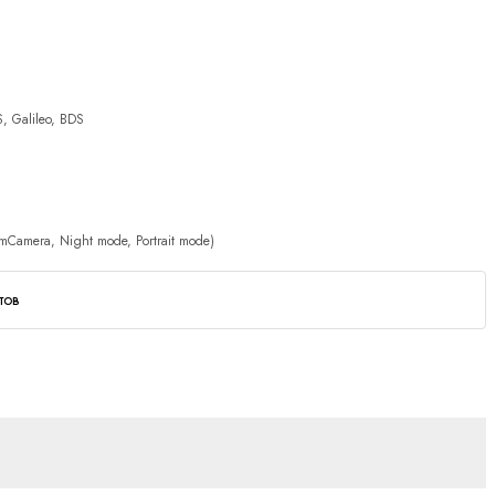
, Galileo, BDS
mCamera, Night mode, Portrait mode)
тов