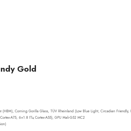
andy Gold
 (HBM), Corning Gorilla Glass, TÜV Rheinland (Low Blue Light, Circadian Friendly, 
 Cortex-A75, 6×1.8 ГГц Cortex-A55), GPU Mali-G52 MC2
ion)