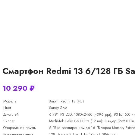
Смартфон Redmi 13 6/128 ГБ S
10 290
₽
Модель
Xiaomi Redmi 13 (4G)
Цвет
Sandy Gold
Дисплей
6.79″ IPS LCD, 1080×2460 (~396 ppi), 90 Гц, 550 нит
Чипсет
MediaTek Helio G91 Ultra (12 нм): 8 ядер (2×2.0 ГГц
Оперативная память
6 ГБ (с расширением до 16 ГБ через Memory Extens
Встроенная память
128 ГБ microSD до 1 ТБ (общий SIM-слот)