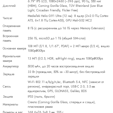
6.79″ IPS LCD, 1080×2460 (~396 ppi), 90 Гц, 550 нит
Дисплей
(HBM), Corning Gorilla Glass, TÜV Rheinland (Low Blue
Light, Circadian Friendly, Flicker Free)
MediaTek Helio G91 Ultra (12 нм): 8 ядер (2×2.0 ГГц Cortex-
Чипсет
A75, 6×1.8 ГГц Cortex-A55), GPU Mali-G52 MC2
Оперативная
8 ГБ (с расширением до 16 ГБ через Memory Extension)
память
Встроенная
256 ГБ, microSD до 1 ТБ (общий SIM-слот)
память
108 МП (f/1.8, 1/1.67″, PDAF) + 2 МП макро (f/2.4), видео
Основная камера
1080p@30fps
Фронтальная
13 МП (f/2.5, HDR, soft-light ring), видео 1080p@30fps
камера
Аккумулятор
5030 мАч, до 20 часов воспроизведения видео
33 Вт (проводная, 50% за ~30 минут), без беспроводной
Зарядка
зарядки
Wi-Fi 802.11 a/b/g/n/ac, Bluetooth 5.4, NFC (зависит от
Связь
региона), инфракрасный порт, USB-C 2.0, 3.5 мм
аудиоразъем, GPS, GLONASS, Galileo, BDS
Защита
IP53 (пыль, брызги)
Стекло (Corning Gorilla Glass, спереди и сзади),
Материалы
пластиковая рамка
Размеры и вес
168.6×76.3×8.3 мм, 205 г