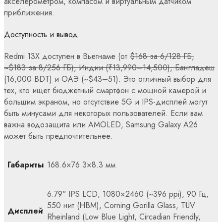
акселерометром, компасом и виртуальным датчиком
приближения.
Доступность и вывод
Redmi 13X доступен в Вьетнаме (от
$168 за 6/128 ГБ,
~$183 за 8/256 ГБ), Индии (₹13,990–14,500), Бангладеш
(
16,000 BDT) и ОАЭ (~$43–51). Это отличный выбор для
тех, кто ищет бюджетный смартфон с мощной камерой и
большим экраном, но отсутствие 5G и IPS-дисплей могут
быть минусами для некоторых пользователей. Если вам
важна водозащита или AMOLED, Samsung Galaxy A26
может быть предпочтительнее.
Габариты
168.6×76.3×8.3 мм
6.79" IPS LCD, 1080×2460 (~396 ppi), 90 Гц,
550 нит (HBM), Corning Gorilla Glass, TÜV
Дисплей
Rheinland (Low Blue Light, Circadian Friendly,