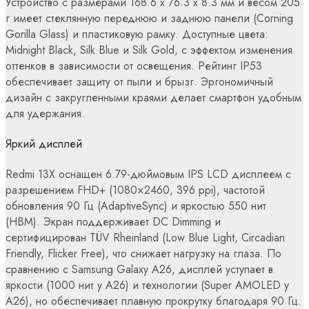
Устройство с размерами 168.6 x 76.3 x 8.3 мм и весом 205
г имеет стеклянную переднюю и заднюю панели (Corning
Gorilla Glass) и пластиковую рамку. Доступные цвета:
Midnight Black, Silk Blue и Silk Gold, с эффектом изменения
оттенков в зависимости от освещения. Рейтинг IP53
обеспечивает защиту от пыли и брызг. Эргономичный
дизайн с закругленными краями делает смартфон удобным
для удержания.
Яркий дисплей
Redmi 13X оснащен 6.79-дюймовым IPS LCD дисплеем с
разрешением FHD+ (1080×2460, 396 ppi), частотой
обновления 90 Гц (AdaptiveSync) и яркостью 550 нит
(HBM). Экран поддерживает DC Dimming и
сертифицирован TÜV Rheinland (Low Blue Light, Circadian
Friendly, Flicker Free), что снижает нагрузку на глаза. По
сравнению с Samsung Galaxy A26, дисплей уступает в
яркости (1000 нит у A26) и технологии (Super AMOLED у
A26), но обеспечивает плавную прокрутку благодаря 90 Гц.