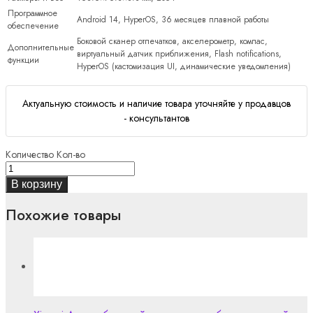
Программное
Android 14, HyperOS, 36 месяцев плавной работы
обеспечение
Боковой сканер отпечатков, акселерометр, компас,
Дополнительные
виртуальный датчик приближения, Flash notifications,
функции
HyperOS (кастомизация UI, динамические уведомления)
Актуальную стоимость и наличие товара уточняйте у продавцов
- консультантов
Количество
Кол-во
В корзину
Похожие товары