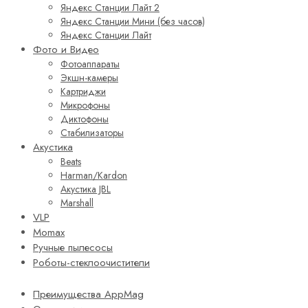
Яндекс Станции Лайт 2
Яндекс Станции Мини (без часов)
Яндекс Станции Лайт
Фото и Видео
Фотоаппараты
Экшн-камеры
Картриджи
Микрофоны
Диктофоны
Стабилизаторы
Акустика
Beats
Harman/Kardon
Акустика JBL
Marshall
VLP
Momax
Ручные пылесосы
Роботы-стеклоочистители
Преимущества AppMag