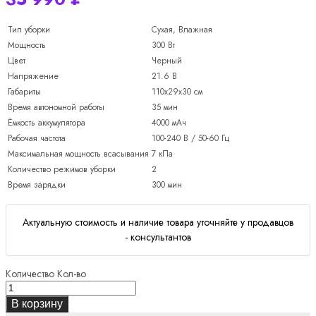
Тип уборки
Сухая, Влажная
Мощность
300 Вт
Цвет
Черный
Напряжение
21.6 В
Габариты
110х29х30 см
Время автономной работы
35 мин
Ёмкость аккумулятора
4000 мАч
Рабочая частота
100-240 В / 50-60 Гц
Максимальная мощность всасывания
7 кПа
Количество режимов уборки
2
Время зарядки
300 мин
Актуальную стоимость и наличие товара уточняйте у продавцов
- консультантов
Количество
Кол-во
В корзину